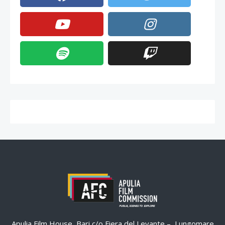
Apulia Film House, Bari c/o Fiera del Levante – Lungomare