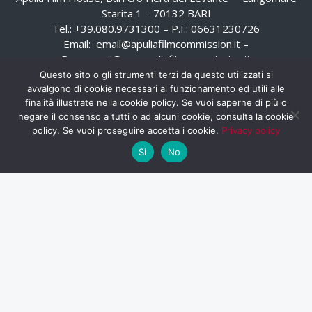
Starita 1 – 70132 BARI
Tel.: +39.080.9731300 – P.I.: 06631230726
Email:
email@apuliafilmcommission.it
–
Pec:
email@pec.apuliafilmcommission.it
Questo sito o gli strumenti terzi da questo utilizzati si
avvalgono di cookie necessari al funzionamento ed utili alle
finalità illustrate nella cookie policy. Se vuoi saperne di più o
negare il consenso a tutti o ad alcuni cookie, consulta la cookie
policy. Se vuoi proseguire accetta i cookie.
Privacy policy
Si
No
HOME
WHISTLEBLOWING
AREA RISERVATA
PRIVACY POLICY
RSS
RASSEGNA STAMPA