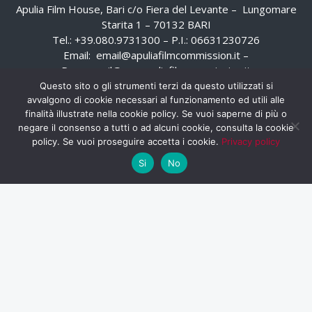
Apulia Film House, Bari c/o Fiera del Levante – Lungomare
Starita 1 – 70132 BARI
Tel.: +39.080.9731300 – P.I.: 06631230726
Email:
email@apuliafilmcommission.it
–
Pec:
email@pec.apuliafilmcommission.it
Questo sito o gli strumenti terzi da questo utilizzati si
avvalgono di cookie necessari al funzionamento ed utili alle
finalità illustrate nella cookie policy. Se vuoi saperne di più o
negare il consenso a tutti o ad alcuni cookie, consulta la cookie
policy. Se vuoi proseguire accetta i cookie.
Privacy policy
Si
No
HOME
WHISTLEBLOWING
AREA RISERVATA
PRIVACY POLICY
RSS
RASSEGNA STAMPA