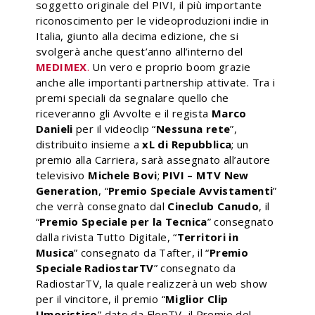
soggetto originale del PIVI, il più importante
riconoscimento per le videoproduzioni indie in
Italia, giunto alla decima edizione, che si
svolgerà anche quest’anno all’interno del
MEDIMEX
.
Un vero e proprio boom grazie
anche alle importanti partnership attivate. Tra i
premi speciali da segnalare quello che
riceveranno gli Avvolte e il regista
Marco
Danieli
per il videoclip “
Nessuna rete
”,
distribuito insieme a
xL di Repubblica
; un
premio alla Carriera, sarà assegnato all’autore
televisivo
Michele Bovi
;
PIVI – MTV New
Generation
, “
Premio Speciale Avvistamenti
”
che verrà consegnato dal
Cineclub Canudo
, il
“
Premio Speciale per la Tecnica
” consegnato
dalla rivista Tutto Digitale, “
Territori in
Musica
” consegnato da Tafter, il “
Premio
Speciale RadiostarTV
” consegnato da
RadiostarTV, la quale realizzerà un web show
per il vincitore, il premio “
Miglior Clip
Umoristico
” dato da FlopTV, il Premio del