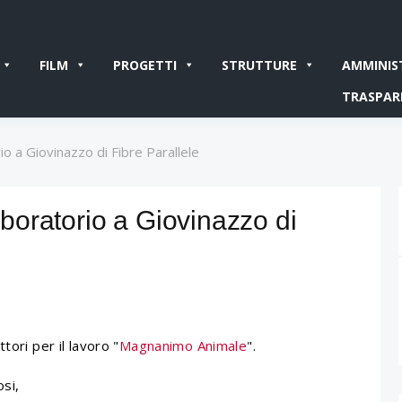
FILM
PROGETTI
STRUTTURE
AMMINIS
TRASPAR
o a Giovinazzo di Fibre Parallele
oratorio a Giovinazzo di
tori per il lavoro "
Magnanimo Animale
".
osi,