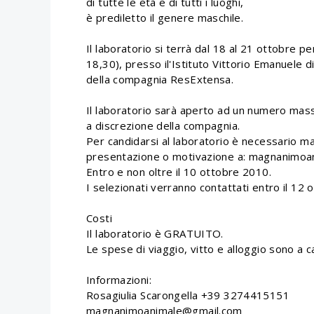
di tutte le età e di tutti i luoghi,
è prediletto il genere maschile.
Il laboratorio si terrà dal 18 al 21 ottobre per
18,30), presso il'Istituto Vittorio Emanuele 
della compagnia ResExtensa.
Il laboratorio sarà aperto ad un numero mass
a discrezione della compagnia.
Per candidarsi al laboratorio è necessario ma
presentazione o motivazione a: magnanimo
Entro e non oltre il 10 ottobre 2010.
I selezionati verranno contattati entro il 12
Costi
Il laboratorio è GRATUITO.
Le spese di viaggio, vitto e alloggio sono a ca
Informazioni:
Rosagiulia Scarongella +39 3274415151
magnanimoanimale@gmail.com