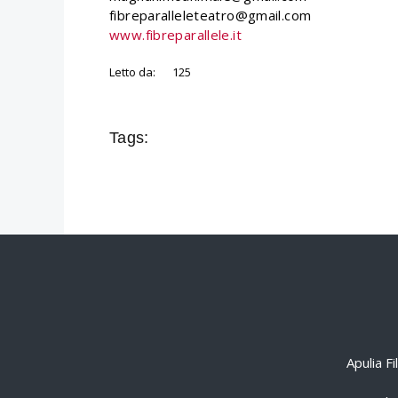
fibreparalleleteatro@gmail.com
www.fibreparallele.it
Letto da:
125
Tags:
Apulia F