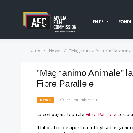
ENTE
FONDI
Home
/
News
/
"Magnanimo Animale" laboratori
"Magnanimo Animale" lab
Fibre Parallele
26 Settembre 2010
NEWS
La compagnia teatrale
Fibre Parallele
cerca at
Il laboratorio è aperto a tutti gli attori gener