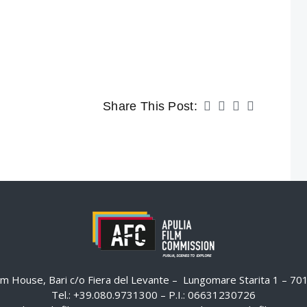
Share This Post:
ilm House, Bari c/o Fiera del Levante – Lungomare Starita 1 – 7
Tel.: +39.080.9731300 – P.I.: 06631230726