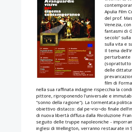
contemporane
Apulia Film 
del prof. Mas
Venezia, con M
fantasmi di G
secolo“ sulla
sulla vita e 
Il tema dell
perturbante 
(soprattutto
delle dittatu
prevaricazion
film di Form
nella sua raffinata indagine rispecchia la con
pittore, riproponendo l’universale e immutabil
“sonno della ragione”). La tormentata politi
obiettivo distacco: dal pe¬rio¬do finale dell’
di nuova libertà diffusa dalla Rivoluzione Fran
seguito delle truppe napoleoniche - imporrann
inglesi di Wellington, verranno restaurate in