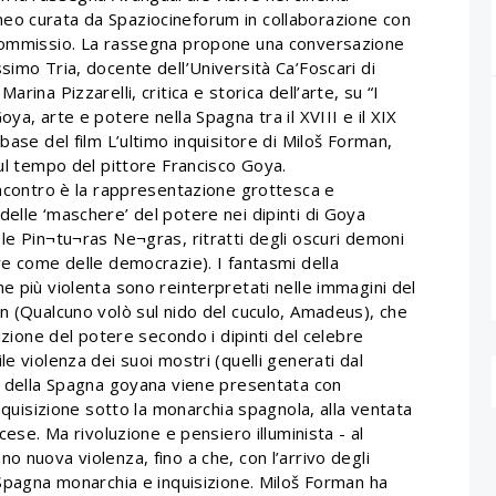
o curata da Spaziocineforum in collaborazione con
Commissio.
La rassegna propone una conversazione
simo Tria, docente dell’Università Ca’Foscari di
arina Pizzarelli, critica e storica dell’arte, su “I
oya, arte e potere nella Spagna tra il XVIII e il XIX
 base del film L’ultimo inquisitore di Miloš Forman,
sul tempo del pittore Francisco Goya.
’incontro è la rappresentazione grottesca e
delle ‘maschere’ del potere nei dipinti di Goya
 le Pin¬tu¬ras Ne¬gras, ritratti degli oscuri demoni
re come delle democrazie). I fantasmi della
e più violenta sono reinterpretati nelle immagini del
an (Qualcuno volò sul nido del cuculo, Amadeus), che
dizione del potere secondo i dipinti del celebre
e violenza dei suoi mostri (quelli generati dal
ca della Spagna goyana viene presentata con
inquisizione sotto la monarchia spagnola, alla ventata
cese. Ma rivoluzione e pensiero illuminista - al
o nuova violenza, fino a che, con l’arrivo degli
 Spagna monarchia e inquisizione. Miloš Forman ha