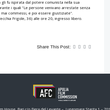
 gli fu ispirata dal potere comunista nella sua
urante i quali “Le persone venivano arrestate senza
i mai commessi, e poi essere giustiziate".
hia Frigole, 36) alle ore 20, ingresso libero.
Share This Post:
ilm House, Bari c/o Fiera del Levante – Lungomare Starita 1 – 7