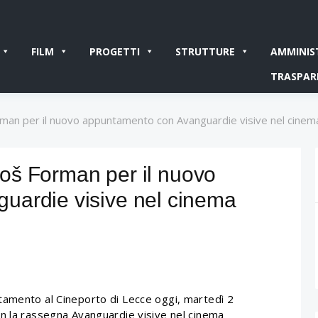
FILM
PROGETTI
STRUTTURE
AMMINIS
TRASPAR
 Forman per il nuovo appuntamento con Avanguardie visive nel cin
iloš Forman per il nuovo
uardie visive nel cinema
amento al Cineporto di Lecce oggi, martedì 2
n la rassegna Avanguardie visive nel cinema