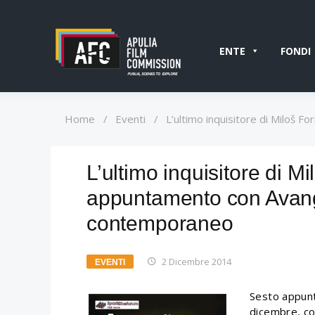
ENTE
FONDI
Home
/
Eventi
/
L’ultimo inquisitore di Miloš
L’ultimo inquisitore di M
appuntamento con Avang
contemporaneo
2 Dicembre 2014
EVENTI
Sesto appunt
dicembre, co