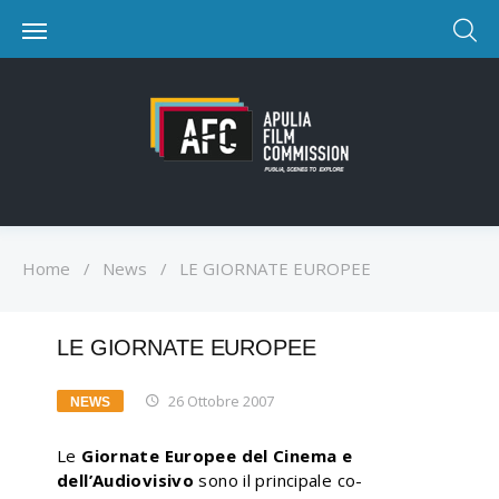
Home
/
News
/
LE GIORNATE EUROPEE
LE GIORNATE EUROPEE
26 Ottobre 2007
NEWS
Le
Giornate Europee del Cinema e
dell’Audiovisivo
sono il principale co-