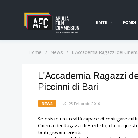
ENTE
FONDI
Home
/
News
/
L'Accademia Ragazzi del Cinema 
L'Accademia Ragazzi del
Piccinni di Bari
25 Febbraio 2010
NEWS
Se esiste una realtà capace di coniugare cultu
Cinema dei Ragazzi di Enziteto, che in questi
tanti giovani talenti.