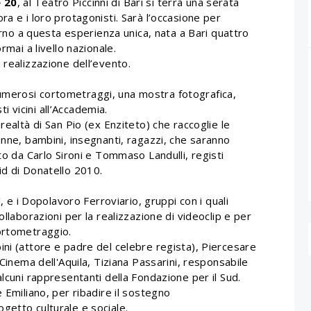
e 20
, al Teatro Piccinni di Bari si terrà una serata
ra e i loro protagonisti. Sarà l’occasione per
torno a questa esperienza unica, nata a Bari quattro
rmai a livello nazionale.
 realizzazione dell’evento.
merosi cortometraggi, una mostra fotografica,
ti vicini all’Accademia.
realtà di San Pio (ex Enziteto) che raccoglie le
onne, bambini, insegnanti, ragazzi, che saranno
to da Carlo Sironi e Tommaso Landulli, registi
id di Donatello 2010.
ì, e i Dopolavoro Ferroviario, gruppi con i quali
ollaborazioni per la realizzazione di videoclip e per
ortometraggio.
ini (attore e padre del celebre regista), Piercesare
 Cinema dell'Aquila, Tiziana Passarini, responsabile
alcuni rappresentanti della Fondazione per il Sud.
 Emiliano, per ribadire il sostegno
getto culturale e sociale.