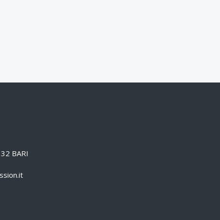
0132 BARI
sion.it