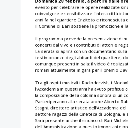
Domenica 28 febbraio, a partire dalle or
evento per celebrare le opere realizzate sino
coinvolgere e sensibilizzare l’intera città in
anni fa nel quartiere Enziteto e riconosciuta o
Il Comune di Bari sostiene la promozione e la
Il programma prevede la presentazione di nu
concerti dal vivo e i contributi di attori e regis
La serata si aprirà con un documentario sulla 
testimonianze degli abitanti del quartiere, d
comunque presenti in sala; il video è realizza
romani attualmente in gara per il premio Dav
Tra gli ospiti musicali i Radiodervish, i Modax
l’Accademia in questi anni ha avuto proficue c
la composizione della colonna sonora di un c
Parteciperanno alla serata anche Alberto Rub
Stagni, direttore artistico dell'Accademia del
settore ragazzi della Cineteca di Bologna, e 
Sarà presente anche il sindaco di Bari Michele
dell’Amministrazione a questo importante pro