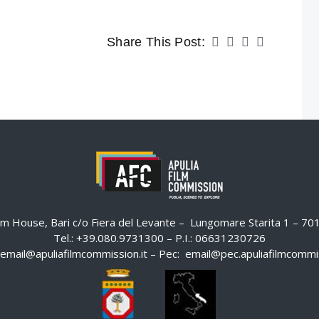
Share This Post:
ilm House, Bari c/o Fiera del Levante – Lungomare Starita 1 – 7
Tel.: +39.080.9731300 – P.I.: 06631230726
email@apuliafilmcommission.it
– Pec:
email@pec.apuliafilmcommis