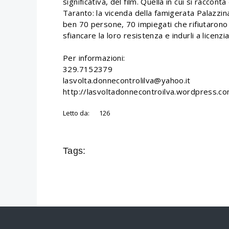
significativa, del film. Quella in cui si raccon
Taranto: la vicenda della famigerata Palazzin
ben 70 persone, 70 impiegati che rifiutarono d
sfiancare la loro resistenza e indurli a licenzia
Per informazioni:
329.7152379
lasvolta.donnecontrolilva@yahoo.it
http://lasvoltadonnecontroilva.wordpress.c
Letto da:
126
Tags: