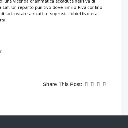
ta di una vicenda drammatica accaduta nell’Ilva di
a Laf. Un reparto punitivo dove Emilio Riva confinò
i sottostare a ricatti e soprusi. L’obiettivo era
rsi.
om
Share This Post: