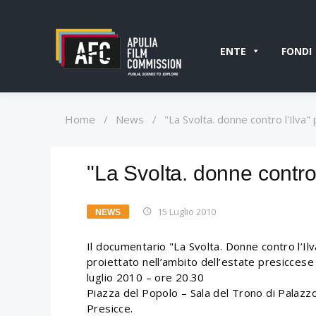
ENTE
FONDI
Home
/
News
/
"La Svolta. donne contro l'Ilva"
"La Svolta. donne contro 
15 Luglio 2010
NEWS
Il documentario "La Svolta. Donne contro l’Ilv
proiettato nell’ambito dell’estate presicce
luglio 2010 – ore 20.30
Piazza del Popolo – Sala del Trono di Palazz
Presicce.