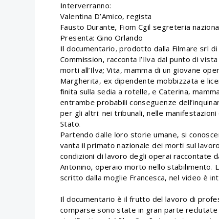
Interverranno:
Valentina D’Amico, regista
Fausto Durante, Fiom Cgil segreteria naziona
Presenta: Gino Orlando
Il documentario, prodotto dalla Filmare srl di 
Commission, racconta l’Ilva dal punto di vista
morti all’Ilva; Vita, mamma di un giovane op
Margherita, ex dipendente mobbizzata e lice
finita sulla sedia a rotelle, e Caterina, mamm
entrambe probabili conseguenze dell’inquinam
per gli altri: nei tribunali, nelle manifestazio
Stato.
Partendo dalle loro storie umane, si conoscer
vanta il primato nazionale dei morti sul lavo
condizioni di lavoro degli operai raccontate 
Antonino, operaio morto nello stabilimento. L
scritto dalla moglie Francesca, nel video è in
Il documentario è il frutto del lavoro di prof
comparse sono state in gran parte reclutate 