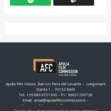
Apulia Film House, Bari c/o Fiera del Levante – Lungomare
Starita 1 – 70132 BARI
Tel.: +39.080.9731300 – P.I.: 06631230726
Email:
email@apuliafilmcommission.it
–
Pec:
email@pec.apuliafilmcommission.it