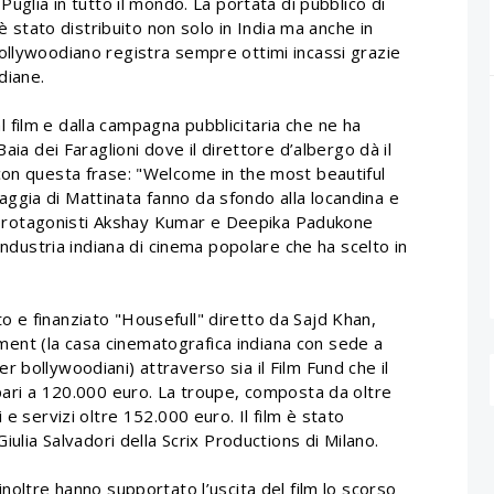
Puglia in tutto il mondo. La portata di pubblico di
 è stato distribuito non solo in India ma anche in
ollywoodiano registra sempre ottimi incassi grazie
diane.
dal film e dalla campagna pubblicitaria che ne ha
aia dei Faraglioni dove il direttore d’albergo dà il
con questa frase: "Welcome in the most beautiful
spiaggia di Mattinata fanno da sfondo alla locandina e
 i protagonisti Akshay Kumar e Deepika Padukone
 industria indiana di cinema popolare che ha scelto in
 e finanziato "Housefull" diretto da Sajd Khan,
nt (la casa cinematografica indiana con sede a
 bollywoodiani) attraverso sia il Film Fund che il
 pari a 120.000 euro. La troupe, composta da oltre
 e servizi oltre 152.000 euro. Il film è stato
iulia Salvadori della Scrix Productions di Milano.
noltre hanno supportato l’uscita del film lo scorso