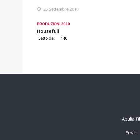
25 Settembre 2010
PRODUZIONI 2010
Housefull
Letto da:
140
Apulia F
Email: