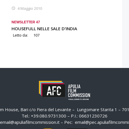
4 Maggio 2010
NEWSLETTER 47
HOUSEFULL NELLE SALE D’INDIA
Letto da:
107
ilm House, Bari c/o Fiera del Levante – Lungomare Starita 1 – 7
Tel.: +39.080.9731300 – P.I.: 06631230726
email@apuliafilmcommission.it
– Pec:
email@pec.apuliafilmcommis