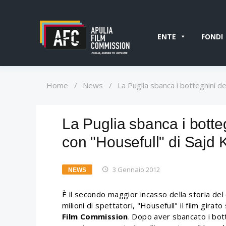
ENTE
FONDI
Home
/
News
/
La Puglia sbanca i botteghini d
La Puglia sbanca i botte
con "Housefull" di Sajd
3 Gennaio 2012
NEWS
È il secondo maggior incasso della storia del
milioni di spettatori, "Housefull" il film girat
Film Commission
. Dopo aver sbancato i bott