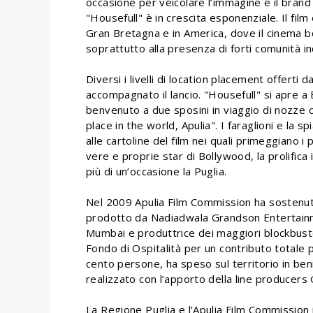
occasione per veicolare l’immagine e il brand 
"Housefull" è in crescita esponenziale. Il film
Gran Bretagna e in America, dove il cinema b
soprattutto alla presenza di forti comunità in
Diversi i livelli di location placement offerti 
accompagnato il lancio. "Housefull" si apre a B
benvenuto a due sposini in viaggio di nozze 
place in the world, Apulia". I faraglioni e la 
alle cartoline del film nei quali primeggiano
vere e proprie star di Bollywood, la prolifica
più di un’occasione la Puglia.
Nel 2009 Apulia Film Commission ha sostenuto
prodotto da Nadiadwala Grandson Entertainme
Mumbai e produttrice dei maggiori blockbuster
Fondo di Ospitalità per un contributo totale
cento persone, ha speso sul territorio in beni
realizzato con l’apporto della line producers G
La Regione Puglia e l’Apulia Film Commission i