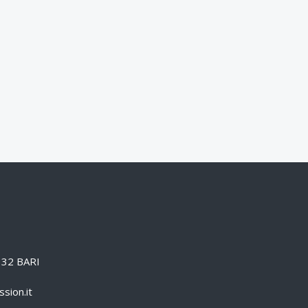
0132 BARI
sion.it