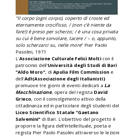
"Il corpo (ogni corpo), coperto di croste ed
eternamente crocifisso, / (non c’è niente da
fare!) è preso per scherzo; / è una cosa privata
su cui è bene sorvolare, tacere / – o, appunto,
solo scherzarci su, nelle more
” Pier Paolo
Pasolini, 1971
L'
Associazione Culturale Felici Molti
con il
patrocinio dell'
Università degli Studi di Bari
"Aldo Moro"
, di
Apulia Film Commission
e
dell'
AdI(Associazione degli Italianisti)
promuove tre giorni di eventi dedicati a
La
Macchinazione
, opera del regista
David
Grieco
, con il coinvolgimento attivo della
cittadinanza ed in particolare degli studenti del
Liceo Scientifico Statale "Gaetano
Salvemini"
di Bari. L'obiettivo del progetto è
proporre la figura dell'intellettuale, poeta e
regista Pier Paolo Pasolini attraverso le lezioni