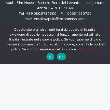
Apulia Film House, Bari c/o Fiera del Levante – Lungomare
Starita 1 – 70132 BARI
Tel.: +39.080.9731300 – P.I.: 06631230726
Email:
email@apuliafilmcommission.it
–
Pec:
email@pec.apuliafilmcommission.it
Questo sito o gli strumenti terzi da questo utilizzati si
avvalgono di cookie necessari al funzionamento ed utili alle
finalità illustrate nella cookie policy. Se vuoi saperne di più o
negare il consenso a tutti o ad alcuni cookie, consulta la cookie
policy. Se vuoi proseguire accetta i cookie.
Privacy policy
Si
No
HOME
WHISTLEBLOWING
AREA RISERVATA
PRIVACY POLICY
RSS
RASSEGNA STAMPA