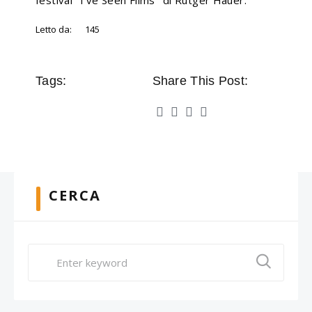
festival ''I've Seen Films'' di Rutger Hauer.
Letto da:
145
Tags:
Share This Post:
CERCA