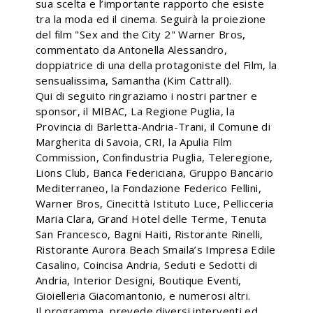
sua scelta e l’importante rapporto che esiste
tra la moda ed il cinema. Seguirà la proiezione
del film "Sex and the City 2" Warner Bros,
commentato da Antonella Alessandro,
doppiatrice di una della protagoniste del Film, la
sensualissima, Samantha (Kim Cattrall).
Qui di seguito ringraziamo i nostri partner e
sponsor, il MIBAC, La Regione Puglia, la
Provincia di Barletta-Andria-Trani, il Comune di
Margherita di Savoia, CRI, la Apulia Film
Commission, Confindustria Puglia, Teleregione,
Lions Club, Banca Federiciana, Gruppo Bancario
Mediterraneo, la Fondazione Federico Fellini,
Warner Bros, Cinecittà Istituto Luce, Pellicceria
Maria Clara, Grand Hotel delle Terme, Tenuta
San Francesco, Bagni Haiti, Ristorante Rinelli,
Ristorante Aurora Beach Smaila’s Impresa Edile
Casalino, Coincisa Andria, Seduti e Sedotti di
Andria, Interior Designi, Boutique Eventi,
Gioielleria Giacomantonio, e numerosi altri.
Il programma, prevede diversi interventi ed