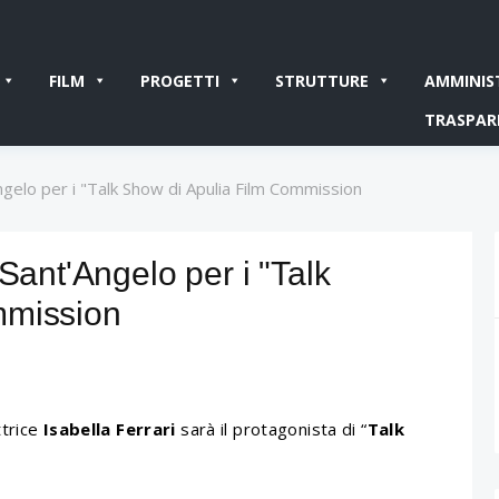
FILM
PROGETTI
STRUTTURE
AMMINIS
TRASPAR
ngelo per i "Talk Show di Apulia Film Commission
Sant'Angelo per i "Talk
mmission
ttrice
Isabella Ferrari
sarà il protagonista di “
Talk