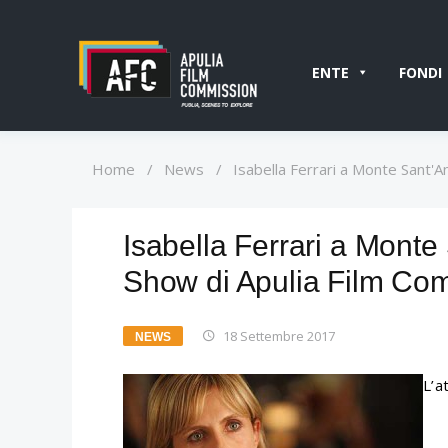
ENTE
FONDI
Home
/
News
/
Isabella Ferrari a Monte Sant'A
Isabella Ferrari a Monte 
Show di Apulia Film Co
18 Settembre 2017
NEWS
L’a