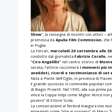
Show
”, la rassegna di incontri con attori – at
promossa da
Apulia Film Commission
, che 
in Puglia.
La Ferrari,
mercoledì 20 settembre alle 20
condotto dal giornalista
Fabrizio Corallo
, n
“Ciro Angelillis”
nel centro storico di
Monte
serata, l’attrice racconterà
i momenti più im
aneddoti, ricordi e testimonianze di set e
Nata a Ponte dell’Oglio, in provincia di Piacenz
il grande successo in commedie popolari com
di Biagio Proietti. Nel 1995, alla sua prima p
vince la Coppa Volpi come Miglior Atrice non 
povero” di Ettore Scola.
La consacrazione al festival inaugura una nuov
impegnati come “Vite in sospeso” di Marco Tur