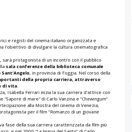
trici e registi del cinema italiano organizzata e
ha l’obiettivo di divulgare la cultura cinematografica
, sarà protagonista di un incontro con il pubblico
ella
sala conferenze della biblioteca comunale
 Sant’Angelo
, in provincia di Foggia. Nel corso della
portanti della propria carriera, attraverso
 di vita
.
a, Isabella Ferrari inizia la sua carriera d’attrice con
e “Sapore di mare” di Carlo Vanzina e “Chewingum”
artecipazione alla Mostra del cinema di Venezia,
protagonista per il film “Romanzo di un giovane
a fase della sua carriera caratterizzata da film più
co, e nel 2000 “La lingua del Santo” di Carlo