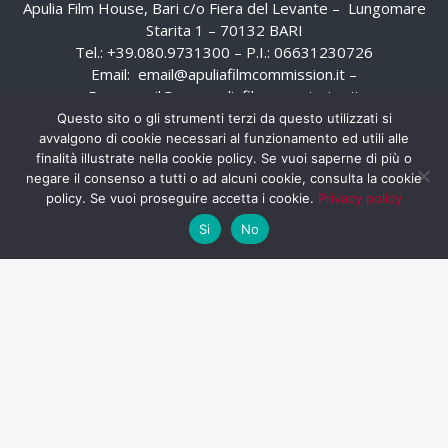
Apulia Film House, Bari c/o Fiera del Levante – Lungomare
Starita 1 – 70132 BARI
Tel.: +39.080.9731300 – P.I.: 06631230726
Email:
email@apuliafilmcommission.it
–
Pec:
email@pec.apuliafilmcommission.it
Questo sito o gli strumenti terzi da questo utilizzati si
avvalgono di cookie necessari al funzionamento ed utili alle
finalità illustrate nella cookie policy. Se vuoi saperne di più o
negare il consenso a tutti o ad alcuni cookie, consulta la cookie
policy. Se vuoi proseguire accetta i cookie.
Privacy policy
Si
No
HOME
WHISTLEBLOWING
AREA RISERVATA
PRIVACY POLICY
RSS
RASSEGNA STAMPA