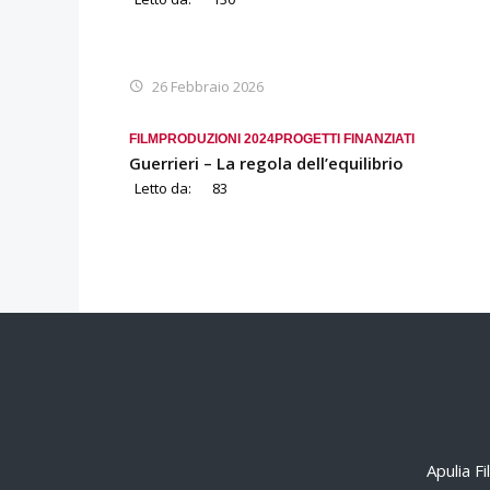
26 Febbraio 2026
FILM
PRODUZIONI 2024
PROGETTI FINANZIATI
Guerrieri – La regola dell’equilibrio
Letto da:
83
Apulia F