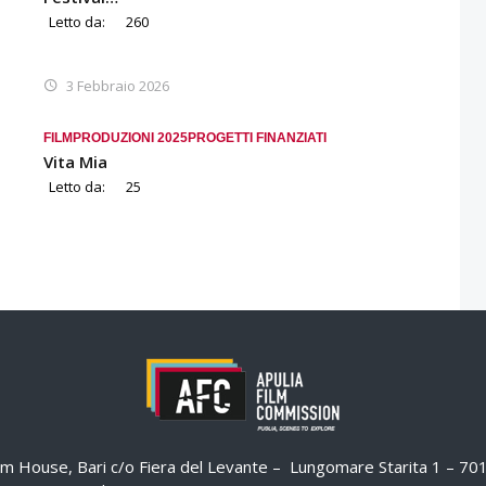
Letto da:
260
3 Febbraio 2026
FILM
PRODUZIONI 2025
PROGETTI FINANZIATI
Vita Mia
Letto da:
25
ilm House, Bari c/o Fiera del Levante – Lungomare Starita 1 – 7