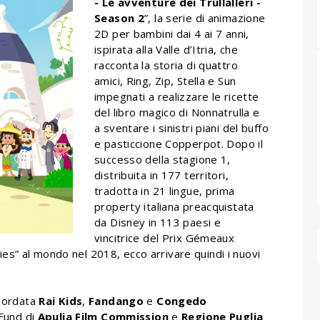
- Le avventure dei Trullalleri -
Season 2
”, la serie di animazione
2D per bambini dai 4 ai 7 anni,
ispirata alla Valle d’Itria, che
racconta la storia di quattro
amici, Ring, Zip, Stella e Sun
impegnati a realizzare le ricette
del libro magico di Nonnatrulla e
a sventare i sinistri piani del buffo
e pasticcione Copperpot. Dopo il
successo della stagione 1,
distribuita in 177 territori,
tradotta in 21 lingue, prima
property italiana preacquistata
da Disney in 113 paesi e
vincitrice del Prix Gémeaux
s” al mondo nel 2018, ecco arrivare quindi i nuovi
 cordata
Rai Kids
,
Fandango
e
Congedo
 Fund di
Apulia Film Commission
e
Regione Puglia