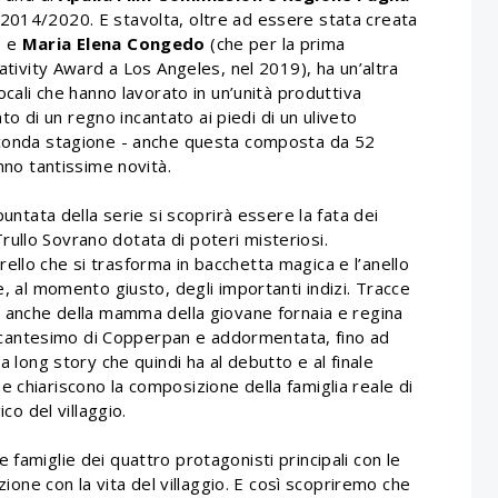
2014/2020. E stavolta, oltre ad essere stata creata
o
e
Maria Elena Congedo
(che per la prima
eativity Award a Los Angeles, nel 2019), ha un’altra
locali che hanno lavorato in un’unità produttiva
onto di un regno incantato ai piedi di un uliveto
seconda stagione - anche questa composta da 52
anno tantissime novità.
puntata della serie si scoprirà essere la fata dei
l Trullo Sovrano dotata di poteri misteriosi.
llo che si trasforma in bacchetta magica e l’anello
e, al momento giusto, degli importanti indizi. Tracce
to anche della mamma della giovane fornaia e regina
n incantesimo di Copperpan e addormentata, fino ad
a long story che quindi ha al debutto e al finale
 chiariscono la composizione della famiglia reale di
ico del villaggio.
 famiglie dei quattro protagonisti principali con le
azione con la vita del villaggio. E così scopriremo che