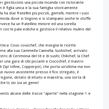
tori gestiscono una piccola locanda con ristorante
un è figlia unica e la sua famiglia storicamente
 ha due fratellini più piccoli, gemelli, mentre i suoi
di moda dove si tingono e si stampano anche le stoffe
 invece ha un fratellino minore ed una sorella
ri con le pale eoliche e gestisce il relativo mulino del
etnica: Cous-couschef, che insegna le ricette
ieme alla sua Cammella Cannella; Sushichef, arrivato
stro di Cerimonia del tè e di sushi; Chilichef, la Chef
r una gara di cibi piccanti e Ciocochef, il mastro
di Zip! Infine, Copperpot, che porta un’ultima ma non
un nuovo assistente presso il fico stregato, il
regone, dotato di intuito e maestria, una sorta di
he lo zio sia un genio!
nto alcune delle tracce “aperte” nella stagione 1 e