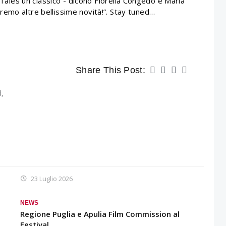
i Tales un classico - dicono Fiorella Congedo e Maria
emo altre bellissime novità!”. Stay tuned…
Share This Post:
d
,
23 Luglio 2026
NEWS
Regione Puglia e Apulia Film Commission al
Festival…