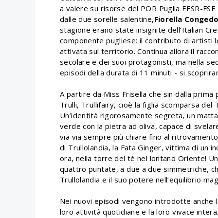
a valere su risorse del POR Puglia FESR-FSE 
dalle due sorelle salentine,
Fiorella Conged
stagione erano state insignite dell’Italian Cr
componente pugliese: il contributo di artisti 
attivata sul territorio. Continua allora il racc
secolare e dei suoi protagonisti, ma nella 
episodi della durata di 11 minuti - si scoprir
A partire da Miss Frisella che sin dalla prima 
Trulli, Trullifairy, cioè la figlia scomparsa de
Un’identità rigorosamente segreta, un mattare
verde con la pietra ad oliva, capace di svelar
via via sempre più chiare fino al ritrovamen
di Trullolandia, la Fata Ginger, vittima di u
ora, nella torre del tè nel lontano Oriente! Un
quattro puntate, a due a due simmetriche, che
Trullolandia e il suo potere nell’equilibrio mag
Nei nuovi episodi vengono introdotte anche le
loro attività quotidiane e la loro vivace inter