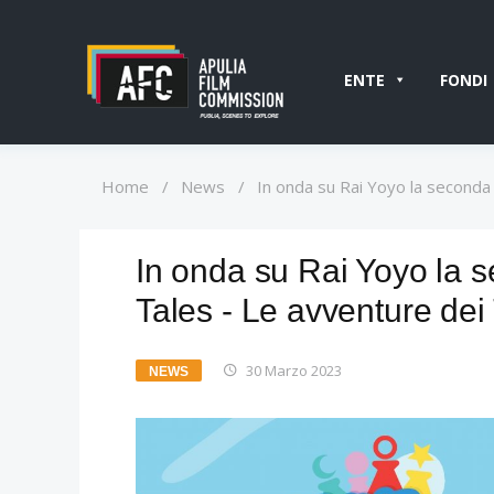
ENTE
FONDI
Home
/
News
/
In onda su Rai Yoyo la seconda s
In onda su Rai Yoyo la s
Tales - Le avventure dei T
30 Marzo 2023
NEWS