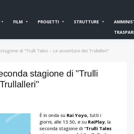
FILM
PROGETTI
STRUTTURE
AMMINIS
TRASPAR
tagione di “Trulli Tales – Le avventure dei Trullalleri”
econda stagione di "Trulli
rullalleri"
È in onda su
Rai Yoyo
, tutti i
giorni, alle 13.50, e su
RaiPlay
, la
seconda stagione di “
Trulli Tales