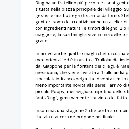
Ring ha un fratellino più piccolo e i suoi geni
situata nella piazza principale del villaggio. S
gestisce una bottega di stampi da forno. Stella
genitori sono dei creativi: hanno un atelier 
con ingredienti naturali e timbri di legno. Zip
maggiore, la sua famiglia vive in una delle tor
grano.
In arrivo anche quattro maghi chef di cucina 
mediorientali ed è in visita a Trullolandia ins
dal Giappone per la fioritura dei ciliegi, è Mae
messicana, che viene invitata a Trullolandia pe
cioccolataio franco-belga che diventa il mito 
meno importante novità alla serie: l’arrivo di 
piccolo Poppy, meraviglioso nipotino dello st
“anti-Ring”, genuinamente convinto del fatto c
Insomma, una stagione 2 che porta a compime
che altre ancora ne propone nel finale.