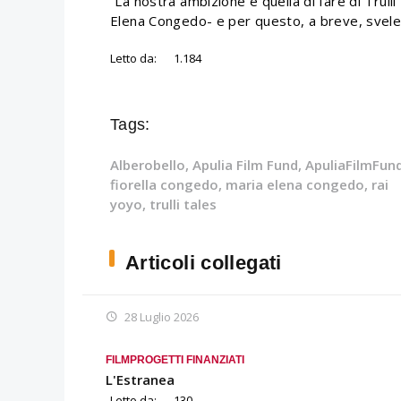
“La nostra ambizione è quella di fare di Trull
Elena Congedo- e per questo, a breve, sveler
Letto da:
1.184
Tags:
Alberobello
,
Apulia Film Fund
,
ApuliaFilmFun
fiorella congedo
,
maria elena congedo
,
rai
yoyo
,
trulli tales
Articoli collegati
28 Luglio 2026
FILM
PROGETTI FINANZIATI
L'Estranea
Letto da:
130