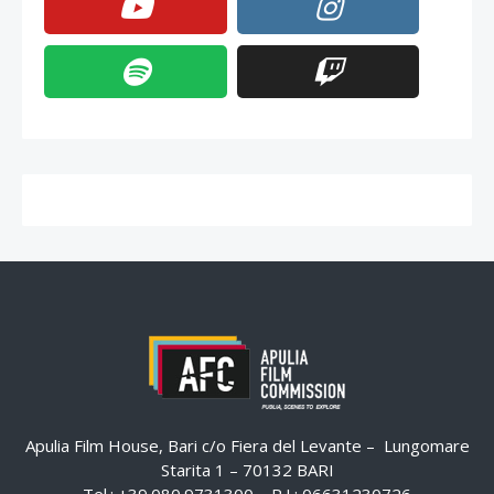
Apulia Film House, Bari c/o Fiera del Levante – Lungomare
Starita 1 – 70132 BARI
Tel.: +39.080.9731300 – P.I.: 06631230726