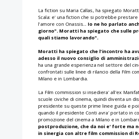
La fiction su Maria Callas, ha spiegato Morat
Scala: e' una fiction che si potrebbe prestare
l'amore con Onassis...
Io ne ho parlato anch
giorno". Moratti ha spiegato che sulle p
quali stiamo lavorando".
Moratti ha spiegato che l'incontro ha av
adesso il nuovo consiglio di amministraz
ha una grande esperienza nel settore del cine
confrontati sulle linee di rilancio della Film 
Milano e in Lombardia.
La Film commission si insediera' all'ex Manif
scuole civiche di cinema, quindi diventa un dis
presidente su queste prime linee guida e po
quando il presidente Conti avra' portato in con
promozione del cinema a Milano e in Lombar
postproduzione, che da noi e' forte ma 
in sinergia con altre film commission di R