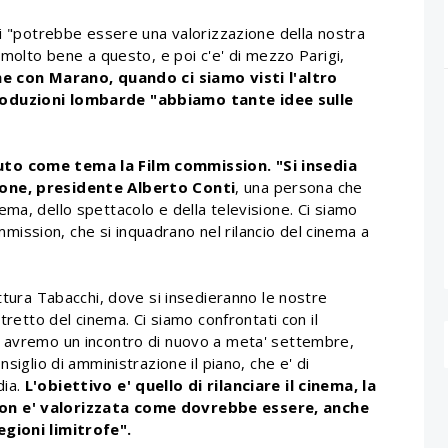
ti "potrebbe essere una valorizzazione della nostra
 molto bene a questo, e poi c'e' di mezzo Parigi,
e con Marano, quando ci siamo visti l'altro
roduzioni lombarde "abbiamo tante idee sulle
uto come tema la Film commission. "Si insedia
ione, presidente Alberto Conti
, una persona che
ma, dello spettacolo e della televisione. Ci siamo
commission, che si inquadrano nel rilancio del cinema a
attura Tabacchi, dove si insedieranno le nostre
tretto del cinema. Ci siamo confrontati con il
i avremo un incontro di nuovo a meta' settembre,
siglio di amministrazione il piano, che e' di
dia.
L'obiettivo e' quello di rilanciare il cinema, la
non e' valorizzata come dovrebbe essere, anche
egioni limitrofe".