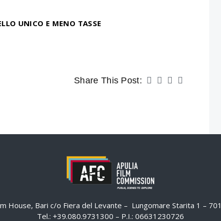
ELLO UNICO E MENO TASSE
Share This Post:
ilm House, Bari c/o Fiera del Levante – Lungomare Starita 1 – 7
Tel.: +39.080.9731300 – P.I.: 06631230726