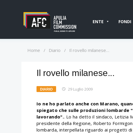
ENTE
FONDI
Home
/
Diario
/
Il rovello milanese…
Il rovello milanese...
29 Luglio 2009
DIARIO
Io ne ho parlato anche con Marano, quando
spiegato che sulle produzioni lombarde "
lavorando".
. Lo ha detto il sindaco, Letizia 
presidente della Regione, Roberto Formigoni,
lombarda, interpellata riguardo ai progetti di c