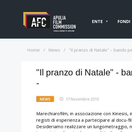
ENTE
FONDI
Home
/
News
/
"Il pranzo di Natale" – bando p
"Il pranzo di Natale" - b
-
17 Novembre 2010
NEWS
Marechiarofilm, in associazione con Kinesis, in
registi di esperienza a partecipare al docu-fil
Desideriamo realizzare un lungometraggio, n