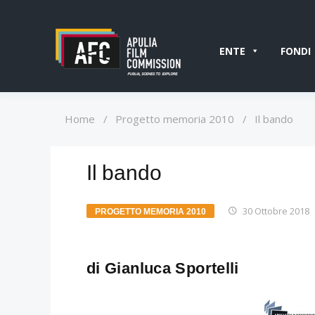
ENTE
FONDI
Home
/
Progetto memoria 2010
/
Il bando
Il bando
30 Ottobre 2018
PROGETTO MEMORIA 2010
di Gianluca Sportelli