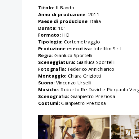
Titolo:
Il Bando
Anno di produzione
: 2011
Paese di produzione
: Italia
Durata:
16’
Formato:
HD
Tipologia:
Cortometraggio
Produzione esecutiva:
Intelfilm S.r.l.
R
egia:
Gianluca Sportelli
S
ceneggiatura:
Gianluca Sportelli
F
otografia:
Federico Annichiarico
Montaggio:
Chiara Griziotti
S
uono:
Vincenzo Urselli
Musiche:
Roberto Re David e Pierpaolo Ver
S
cenografia:
Gianpietro Preziosa
Costumi:
Gianpietro Preziosa