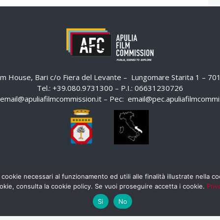
ilm House, Bari c/o Fiera del Levante – Lungomare Starita 1 – 7
Tel.: +39.080.9731300 – P.I.: 06631230726
email@apuliafilmcommission.it
– Pec:
email@pec.apuliafilmcommis
 cookie necessari al funzionamento ed utili alle finalità illustrate nella 
okie, consulta la cookie policy. Se vuoi proseguire accetta i cookie.
Priv
Si
No
HOME
WHISTLEBLOWING
AREA RISERVATA