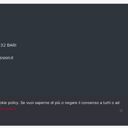
0132 BARI
sion.it
cookie policy. Se vuoi saperne di più o negare il consenso a tutti o ad
acy policy
PRIVACY POLICY
RSS
RASSEGNA STAMPA