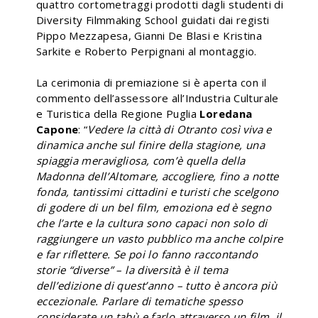
quattro cortometraggi prodotti dagli studenti di
Diversity Filmmaking School guidati dai registi
Pippo Mezzapesa, Gianni De Blasi e Kristina
Sarkite e Roberto Perpignani al montaggio.
La cerimonia di premiazione si è aperta con il
commento dell’assessore all’Industria Culturale
e Turistica della Regione Puglia
Loredana
Capone
: “
Vedere la città di Otranto così viva e
dinamica anche sul finire della stagione, una
spiaggia meravigliosa, com’è quella della
Madonna dell’Altomare, accogliere, fino a notte
fonda, tantissimi cittadini e turisti che scelgono
di godere di un bel film, emoziona ed è segno
che l’arte e la cultura sono capaci non solo di
raggiungere un vasto pubblico ma anche colpire
e far riflettere. Se poi lo fanno raccontando
storie “diverse” – la diversità è il tema
dell’edizione di quest’anno – tutto è ancora più
eccezionale. Parlare di tematiche spesso
considerate un tabù e farlo attraverso un film, il