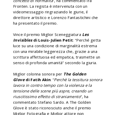
concetto di normalità
”, ha commentato Ira
Fronten. La regista è intervenuta con un
videomessaggio ringraziando le giurie, il
direttore artistico e Lorenzo Fantastichini che
ha presentato il premio.
Vince il premio Miglior Sceneggiatura
Les
Invisibles
di Louis-Julien Petit
: “Perché getta
luce su una condizione di marginalità estrema
con una mirabile leggerezza che, grazie a una
scrittura affettuosa ed empatica, trasmette un
senso di profonda umanità” secondo la giuria.
Miglior colonna sonora per
The Golden
Glove
di Fatih Akin
: “
Perchè la tessitura sonora
lavora in contro tempo con la violenza e la
tensione delle scene più aspre, creando un
riuscitissimo effetto di straniamento
”, ha
commentato Stefano Sardo. A The Golden
Glove è stato riconosciuto anche il premio
Miglior Fotografia e Miglior attore non