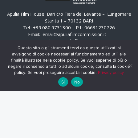
Apulia Film House, Bari c/o Fiera del Levante – Lungomare
Starita 1 – 70132 BARI
Tel.: +39.080.9731300 – P.I.: 06631230726
Email:
email@apuliafilmcommission.it
–
Pec:
email@pec.apuliafilmcommission.it
Questo sito o gli strumenti terzi da questo utilizzati si
avvalgono di cookie necessari al funzionamento ed utili alle
finalità illustrate nella cookie policy. Se vuoi saperne di più o
negare il consenso a tutti o ad alcuni cookie, consulta la cookie
policy. Se vuoi proseguire accetta i cookie.
Privacy policy
Si
No
HOME
WHISTLEBLOWING
AREA RISERVATA
PRIVACY POLICY
RSS
RASSEGNA STAMPA