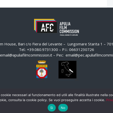
ilm House, Bari c/o Fiera del Levante – Lungomare Starita 1 – 7
Tel.: +39.080.9731300 – P.I.: 06631230726
email@apuliafilmcommission.it
– Pec:
email@pec.apuliafilmcommis
 cookie necessari al funzionamento ed utili alle finalità illustrate nella 
okie, consulta la cookie policy. Se vuoi proseguire accetta i cookie.
Priv
Si
No
HOME
WHISTLEBLOWING
AREA RISERVATA