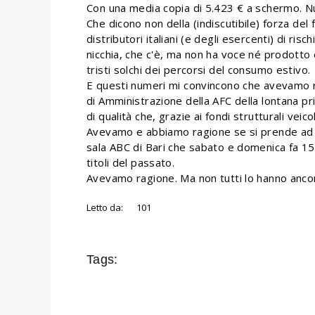
Con una media copia di 5.423 € a schermo. N
Che dicono non della (indiscutibile) forza del 
distributori italiani (e degli esercenti) di ris
nicchia, che c'è, ma non ha voce né prodotto 
tristi solchi dei percorsi del consumo estivo.
E questi numeri mi convincono che avevamo ra
di Amministrazione della AFC della lontana pr
di qualità che, grazie ai fondi strutturali vei
Avevamo e abbiamo ragione se si prende ad
sala ABC di Bari che sabato e domenica fa 150
titoli del passato.
Avevamo ragione. Ma non tutti lo hanno ancor
Letto da:
101
Tags: