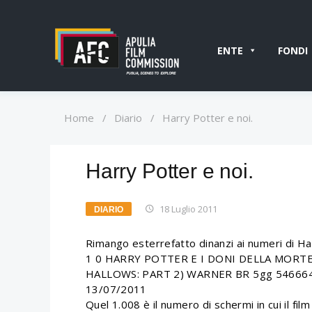
ENTE
FONDI
Home
/
Diario
/
Harry Potter e noi.
Harry Potter e noi.
18 Luglio 2011
DIARIO
Rimango esterrefatto dinanzi ai numeri di Harr
1 0 HARRY POTTER E I DONI DELLA MORT
HALLOWS: PART 2) WARNER BR 5gg 5466642
13/07/2011
Quel 1.008 è il numero di schermi in cui il film 