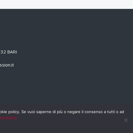
0132 BARI
sion.it
cookie policy. Se vuoi saperne di più o negare il consenso a tutti o ad
acy policy
PRIVACY POLICY
RSS
RASSEGNA STAMPA