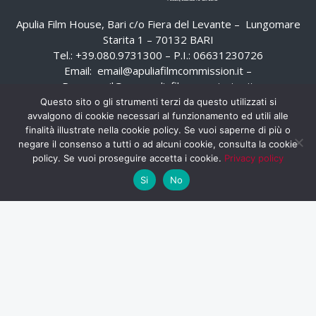
Apulia Film House, Bari c/o Fiera del Levante – Lungomare
Starita 1 – 70132 BARI
Tel.: +39.080.9731300 – P.I.: 06631230726
Email:
email@apuliafilmcommission.it
–
Pec:
email@pec.apuliafilmcommission.it
Questo sito o gli strumenti terzi da questo utilizzati si
avvalgono di cookie necessari al funzionamento ed utili alle
finalità illustrate nella cookie policy. Se vuoi saperne di più o
negare il consenso a tutti o ad alcuni cookie, consulta la cookie
policy. Se vuoi proseguire accetta i cookie.
Privacy policy
Si
No
HOME
WHISTLEBLOWING
AREA RISERVATA
PRIVACY POLICY
RSS
RASSEGNA STAMPA