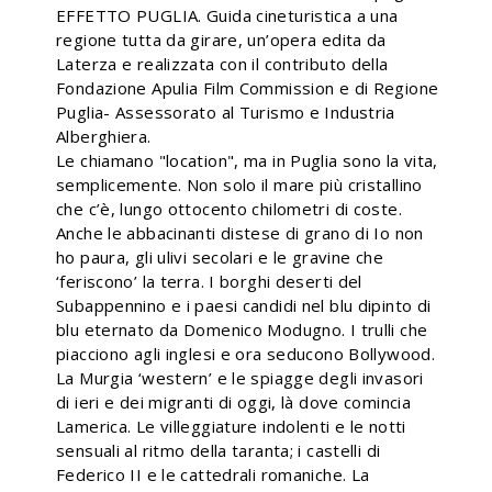
EFFETTO PUGLIA. Guida cineturistica a una
regione tutta da girare, un’opera edita da
Laterza e realizzata con il contributo della
Fondazione Apulia Film Commission e di Regione
Puglia- Assessorato al Turismo e Industria
Alberghiera.
Le chiamano "location", ma in Puglia sono la vita,
semplicemente. Non solo il mare più cristallino
che c’è, lungo ottocento chilometri di coste.
Anche le abbacinanti distese di grano di Io non
ho paura, gli ulivi secolari e le gravine che
‘feriscono’ la terra. I borghi deserti del
Subappennino e i paesi candidi nel blu dipinto di
blu eternato da Domenico Modugno. I trulli che
piacciono agli inglesi e ora seducono Bollywood.
La Murgia ‘western’ e le spiagge degli invasori
di ieri e dei migranti di oggi, là dove comincia
Lamerica. Le villeggiature indolenti e le notti
sensuali al ritmo della taranta; i castelli di
Federico II e le cattedrali romaniche. La