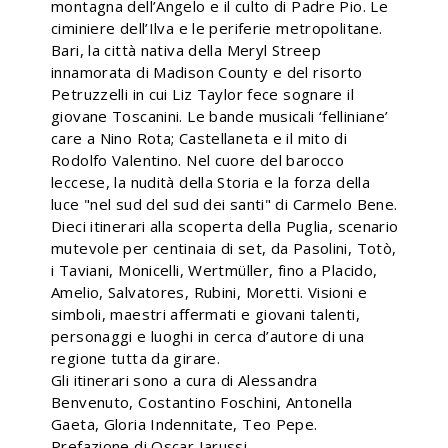
montagna dell’Angelo e il culto di Padre Pio. Le
ciminiere dell’Ilva e le periferie metropolitane.
Bari, la città nativa della Meryl Streep
innamorata di Madison County e del risorto
Petruzzelli in cui Liz Taylor fece sognare il
giovane Toscanini. Le bande musicali ‘felliniane’
care a Nino Rota; Castellaneta e il mito di
Rodolfo Valentino. Nel cuore del barocco
leccese, la nudità della Storia e la forza della
luce "nel sud del sud dei santi" di Carmelo Bene.
Dieci itinerari alla scoperta della Puglia, scenario
mutevole per centinaia di set, da Pasolini, Totò,
i Taviani, Monicelli, Wertmüller, fino a Placido,
Amelio, Salvatores, Rubini, Moretti. Visioni e
simboli, maestri affermati e giovani talenti,
personaggi e luoghi in cerca d’autore di una
regione tutta da girare.
Gli itinerari sono a cura di Alessandra
Benvenuto, Costantino Foschini, Antonella
Gaeta, Gloria Indennitate, Teo Pepe.
Prefazione di Oscar Iarussi