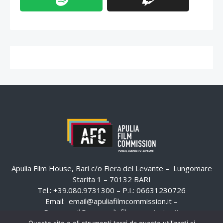
Apulia Film House, Bari c/o Fiera del Levante – Lungomare
Starita 1 – 70132 BARI
Tel.: +39.080.9731300 – P.I.: 06631230726
Email:
email@apuliafilmcommission.it
–
Pec:
email@pec.apuliafilmcommission.it