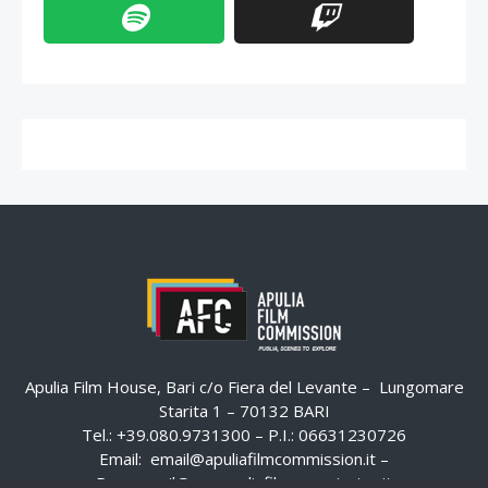
Apulia Film House, Bari c/o Fiera del Levante – Lungomare
Starita 1 – 70132 BARI
Tel.: +39.080.9731300 – P.I.: 06631230726
Email:
email@apuliafilmcommission.it
–
Pec:
email@pec.apuliafilmcommission.it