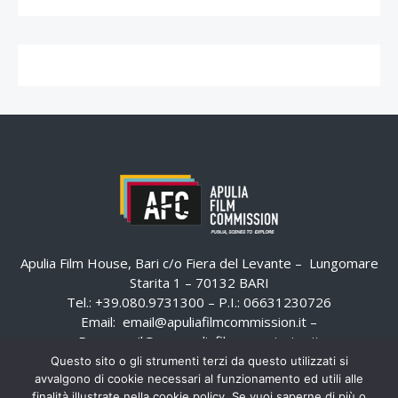
Apulia Film House, Bari c/o Fiera del Levante – Lungomare
Starita 1 – 70132 BARI
Tel.: +39.080.9731300 – P.I.: 06631230726
Email:
email@apuliafilmcommission.it
–
Pec:
email@pec.apuliafilmcommission.it
Questo sito o gli strumenti terzi da questo utilizzati si
avvalgono di cookie necessari al funzionamento ed utili alle
finalità illustrate nella cookie policy. Se vuoi saperne di più o