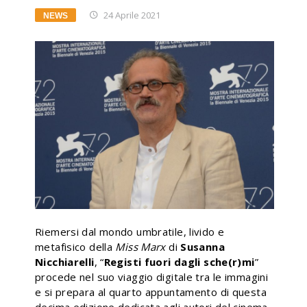
24 Aprile 2021
NEWS
Riemersi dal mondo umbratile, livido e
metafisico della
Miss Marx
di
Susanna
Nicchiarelli
, “
Registi fuori dagli sche(r)mi
”
procede nel suo viaggio digitale tra le immagini
e si prepara al quarto appuntamento di questa
decima edizione dedicata agli autori del cinema