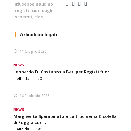
giuseppe gaudino
,
registi fuori dagli
schermi
,
rfds
Articoli collegati
11 Giugno 2026
NEWS
Leonardo Di Costanzo a Bari per Registi fuori…
Letto da:
520
16 Febbraio 2026
NEWS
Margherita Spampinato a Laltrocinema Cicolella
di Foggia con…
Letto da:
481