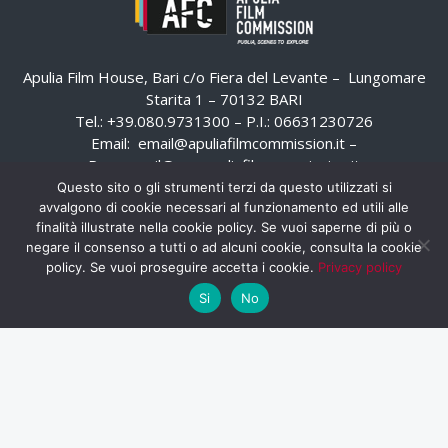
Apulia Film House, Bari c/o Fiera del Levante – Lungomare
Starita 1 – 70132 BARI
Tel.: +39.080.9731300 – P.I.: 06631230726
Email:
email@apuliafilmcommission.it
–
Pec:
email@pec.apuliafilmcommission.it
Questo sito o gli strumenti terzi da questo utilizzati si
avvalgono di cookie necessari al funzionamento ed utili alle
finalità illustrate nella cookie policy. Se vuoi saperne di più o
negare il consenso a tutti o ad alcuni cookie, consulta la cookie
policy. Se vuoi proseguire accetta i cookie.
Privacy policy
Si
No
HOME
WHISTLEBLOWING
AREA RISERVATA