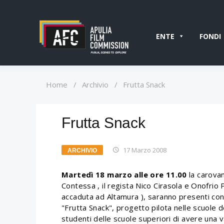
ENTE
FONDI
Home
/
Archivio
/
Frutta Snack
Frutta Snack
17 Marzo 2008
ARCHIVIO
Martedì 18 marzo alle ore 11.00
la carovan
Contessa , il regista Nico Cirasola e Onofrio
accaduta ad Altamura ), saranno presenti con i
"Frutta Snack", progetto pilota nelle scuole d
studenti delle scuole superiori di avere una v