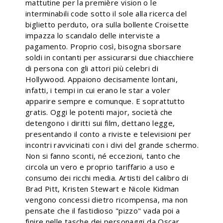
mattutine per la première vision o le
interminabili code sotto il sole alla ricerca del
biglietto perduto, ora sulla bollente Croisette
impazza lo scandalo delle interviste a
pagamento. Proprio così, bisogna sborsare
soldi in contanti per assicurarsi due chiacchiere
di persona con gli attori più celebri di
Hollywood. Appaiono decisamente lontani,
infatti, i tempi in cui erano le star a voler
apparire sempre e comunque. E soprattutto
gratis. Oggi le potenti major, società che
detengono i diritti sui film, dettano legge,
presentando il conto a riviste e televisioni per
incontri ravvicinati con i divi del grande schermo.
Non si fanno sconti, né eccezioni, tanto che
circola un vero e proprio tariffario a uso e
consumo dei ricchi media. Artisti del calibro di
Brad Pitt, Kristen Stewart e Nicole Kidman
vengono concessi dietro ricompensa, ma non
pensate che il fastidioso "pizzo" vada poi a
finire nelle tasche dei personaggi da Oscar.