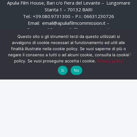
Apulia Film House, Bari c/o Fiera del Levante – Lungomare
Starita 1 – 70132 BARI
Tel.: +39.080.9731300 – P.I.: 06631230726
Email:
email@apuliafilmcommission.it
–
Pec:
email@pec.apuliafilmcommission.it
Questo sito o gli strumenti terzi da questo utilizzati si
avvalgono di cookie necessari al funzionamento ed utili alle
finalità illustrate nella cookie policy. Se vuoi saperne di più o
negare il consenso a tutti o ad alcuni cookie, consulta la cookie
policy. Se vuoi proseguire accetta i cookie.
Privacy policy
Si
No
HOME
WHISTLEBLOWING
AREA RISERVATA
PRIVACY POLICY
RSS
RASSEGNA STAMPA