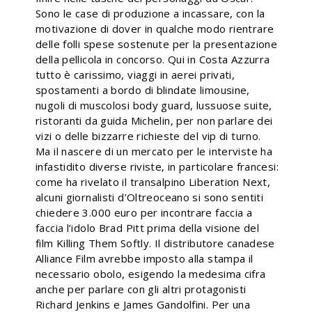
Sono le case di produzione a incassare, con la
motivazione di dover in qualche modo rientrare
delle folli spese sostenute per la presentazione
della pellicola in concorso. Qui in Costa Azzurra
tutto è carissimo, viaggi in aerei privati,
spostamenti a bordo di blindate limousine,
nugoli di muscolosi body guard, lussuose suite,
ristoranti da guida Michelin, per non parlare dei
vizi o delle bizzarre richieste del vip di turno.
Ma il nascere di un mercato per le interviste ha
infastidito diverse riviste, in particolare francesi:
come ha rivelato il transalpino Liberation Next,
alcuni giornalisti d’Oltreoceano si sono sentiti
chiedere 3.000 euro per incontrare faccia a
faccia l’idolo Brad Pitt prima della visione del
film Killing Them Softly. Il distributore canadese
Alliance Film avrebbe imposto alla stampa il
necessario obolo, esigendo la medesima cifra
anche per parlare con gli altri protagonisti
Richard Jenkins e James Gandolfini. Per una