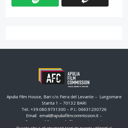
Apulia Film House, Bari c/o Fiera del Levante – Lungomare
Starita 1 – 70132 BARI
Tel.: +39.080.9731300 – P.I.: 06631230726
Email:
email@apuliafilmcommission.it
–
Pec:
email@pec.apuliafilmcommission.it