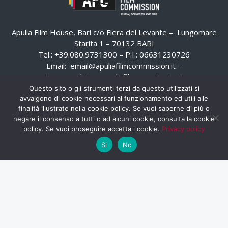
Apulia Film House, Bari c/o Fiera del Levante – Lungomare
Starita 1 – 70132 BARI
Tel.: +39.080.9731300 – P.I.: 06631230726
Email:
email@apuliafilmcommission.it
–
Pec:
email@pec.apuliafilmcommission.it
Questo sito o gli strumenti terzi da questo utilizzati si
avvalgono di cookie necessari al funzionamento ed utili alle
finalità illustrate nella cookie policy. Se vuoi saperne di più o
negare il consenso a tutti o ad alcuni cookie, consulta la cookie
policy. Se vuoi proseguire accetta i cookie.
Privacy policy
Si
No
HOME
WHISTLEBLOWING
AREA RISERVATA