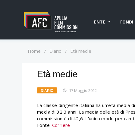
ENTE
FONDI
Home
/
Diario
/
Età medie
Età medie
17 Maggio 2012
DIARIO
La classe dirigente italiana ha un'età media di
media di 32,3 anni. La media delle età di Pres
commission è di 42,6. L'unico modo per camb
Fonte:
Corriere