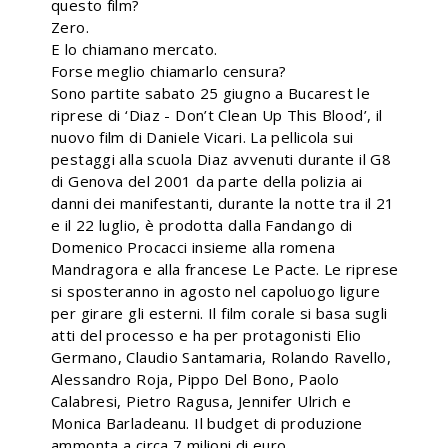
questo film?
Zero.
E lo chiamano mercato.
Forse meglio chiamarlo censura?
Sono partite sabato 25 giugno a Bucarest le
riprese di ‘Diaz - Don’t Clean Up This Blood’, il
nuovo film di Daniele Vicari. La pellicola sui
pestaggi alla scuola Diaz avvenuti durante il G8
di Genova del 2001 da parte della polizia ai
danni dei manifestanti, durante la notte tra il 21
e il 22 luglio, è prodotta dalla Fandango di
Domenico Procacci insieme alla romena
Mandragora e alla francese Le Pacte. Le riprese
si sposteranno in agosto nel capoluogo ligure
per girare gli esterni. Il film corale si basa sugli
atti del processo e ha per protagonisti Elio
Germano, Claudio Santamaria, Rolando Ravello,
Alessandro Roja, Pippo Del Bono, Paolo
Calabresi, Pietro Ragusa, Jennifer Ulrich e
Monica Barladeanu. Il budget di produzione
ammonta a circa 7 milioni di euro.