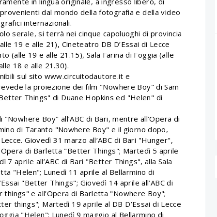
ramente in lingua originale, a ingresso libero, di
ti provenienti dal mondo della fotografia e della video
rafici internazionali.
 serale, si terrà nei cinque capoluoghi di provincia
(alle 19 e alle 21), Cineteatro DB D’Essai di Lecce
to (alle 19 e alle 21.15), Sala Farina di Foggia (alle
lle 18 e alle 21.30).
ibili sul sito www.circuitodautore.it e
evede la proiezione dei film "Nowhere Boy" di Sam
etter Things" di Duane Hopkins ed "Helen" di
i "Nowhere Boy" all’ABC di Bari, mentre all’Opera di
mino di Taranto "Nowhere Boy" e il giorno dopo,
Lecce. Giovedì 31 marzo all’ABC di Bari "Hunger",
l’Opera di Barletta "Better Things"; Martedì 5 aprile
7 aprile all’ABC di Bari "Better Things", alla Sala
tta "Helen"; Lunedì 11 aprile al Bellarmino di
Essai "Better Things"; Giovedì 14 aprile all’ABC di
er things" e all’Opera di Barletta "Nowhere Boy";
ter things"; Martedì 19 aprile al DB D’Essai di Lecce
 Foggia "Helen"; Lunedì 9 maggio al Bellarmino di