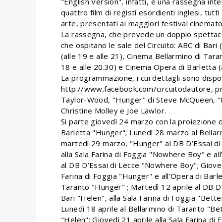
"English Version", infatti, è una rassegna inte
quattro film di registi esordienti inglesi, tut
arte, presentati ai maggiori festival cinematog
La rassegna, che prevede un doppio spettacolo
che ospitano le sale del Circuito: ABC di Bari 
(alle 19 e alle 21), Cinema Bellarmino di Taran
18 e alle 20.30) e Cinema Opera di Barletta (a
La programmazione, i cui dettagli sono dispon
http://www.facebook.com/circuitodautore, pr
Taylor-Wood, "Hunger" di Steve McQueen, "B
Christine Molley e Joe Lawlor.
Si parte giovedì 24 marzo con la proiezione d
Barletta "Hunger"; Lunedì 28 marzo al Bellar
martedì 29 marzo, "Hunger" al DB D’Essai di 
alla Sala Farina di Foggia "Nowhere Boy" e al
al DB D’Essai di Lecce "Nowhere Boy"; Giovedì 
Farina di Foggia "Hunger" e all’Opera di Barle
Taranto "Hunger" ; Martedì 12 aprile al DB D’
Bari "Helen", alla Sala Farina di Foggia "Bett
Lunedì 18 aprile al Bellarmino di Taranto "Bet
"Helen"; Giovedì 21 aprile alla Sala Farina di