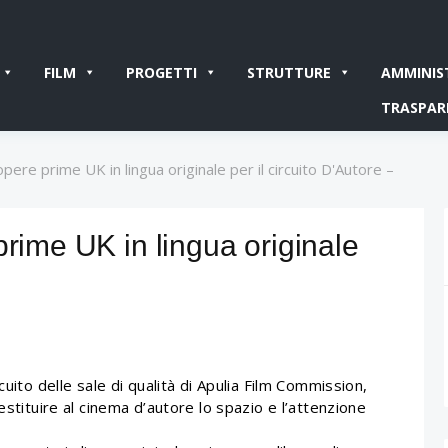
FILM
PROGETTI
STRUTTURE
AMMINIS
TRASPAR
pere prime UK in lingua originale per il circuito D'Autore –
prime UK in lingua originale
cuito delle sale di qualità di Apulia Film Commission,
estituire al cinema d’autore lo spazio e l’attenzione