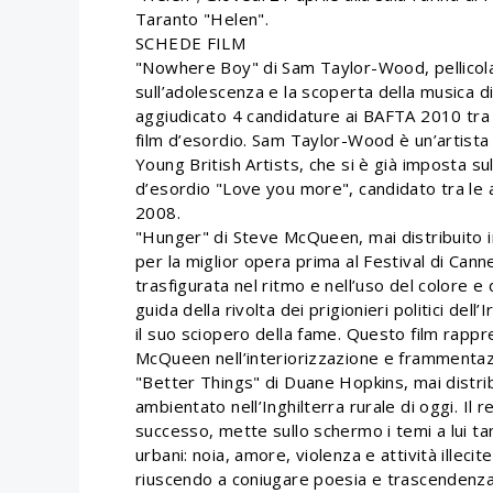
Taranto "Helen".
SCHEDE FILM
"Nowhere Boy" di Sam Taylor-Wood, pellicola c
sull’adolescenza e la scoperta della musica di
aggiudicato 4 candidature ai BAFTA 2010 tra c
film d’esordio. Sam Taylor-Wood è un’artist
Young British Artists, che si è già imposta s
d’esordio "Love you more", candidato tra le a
2008.
"Hunger" di Steve McQueen, mai distribuito in
per la miglior opera prima al Festival di Cann
trasfigurata nel ritmo e nell’uso del colore e
guida della rivolta dei prigionieri politici de
il suo sciopero della fame. Questo film rappr
McQueen nell’interiorizzazione e frammentaz
"Better Things" di Duane Hopkins, mai distribu
ambientato nell’Inghilterra rurale di oggi. Il
successo, mette sullo schermo i temi a lui tant
urbani: noia, amore, violenza e attività illeci
riuscendo a coniugare poesia e trascendenza