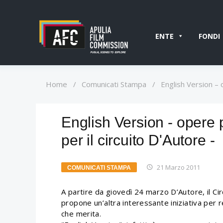
ENTE
FONDI
Home
/
Comunicati Stampa
/
English Version – o
English Version - opere 
per il circuito D'Autore -
21 Marzo 2011
COMUNICATI STAMPA
A partire da giovedì 24 marzo D’Autore, il Cir
propone un’altra interessante iniziativa per r
che merita.