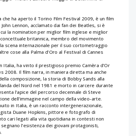
he ha aperto il Torino Film Festival 2009, è un film
 John Lennon, acclamato dai fan dei Beatles, si è
ui la nomination per miglior film inglese e miglior
a concettuale britannica, membro del movimento
ulla scena internazionale per il suo cortometraggio
ltre cose alla Palma d’Oro al Festival di Cannes
 Italia, ha vinto il prestigioso premio Camèra d’Or
es 2008. Il film narra, in maniera diretta ma anche
 della composizione, la storia di Bobby Sands alla
ll’Irlanda del Nord nel 1981 e morto in carcere durante
esenta l’apice del percorso decennale di Steve
ione dell’immagine nel campo della video-arte.
ito in Italia, è un racconto intergenerazionale,
 regista Duane Hopkins, pittore e fotografo di
o cari legati alla vita quotidiana in contesti non
te segnano l’esistenza dei giovani protagonisti,
.