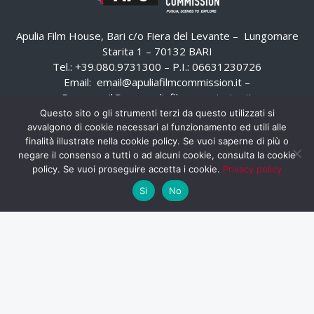
Apulia Film House, Bari c/o Fiera del Levante – Lungomare
Starita 1 – 70132 BARI
Tel.: +39.080.9731300 – P.I.: 06631230726
Email:
email@apuliafilmcommission.it
–
Pec:
email@pec.apuliafilmcommission.it
Questo sito o gli strumenti terzi da questo utilizzati si
avvalgono di cookie necessari al funzionamento ed utili alle
finalità illustrate nella cookie policy. Se vuoi saperne di più o
negare il consenso a tutti o ad alcuni cookie, consulta la cookie
policy. Se vuoi proseguire accetta i cookie.
Privacy policy
Si
No
HOME
WHISTLEBLOWING
AREA RISERVATA
PRIVACY POLICY
RSS
RASSEGNA STAMPA