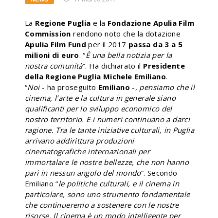
La
Regione Puglia
e la
Fondazione Apulia Film
Commission
rendono noto che la dotazione
Apulia Film Fund
per il 2017
passa da 3 a 5
milioni di euro
. “
È una bella notizia per la
nostra comunità
”. Ha dichiarato il
Presidente
della Regione Puglia Michele Emiliano
.
“
Noi
- ha proseguito
Emiliano
-,
pensiamo che il
cinema, l’arte e la cultura in generale siano
qualificanti per lo sviluppo economico del
nostro territorio. E i numeri continuano a darci
ragione. Tra le tante iniziative culturali, in Puglia
arrivano addirittura produzioni
cinematografiche internazionali per
immortalare le nostre bellezze, che non hanno
pari in nessun angolo del mondo
”. Secondo
Emiliano “
le politiche culturali, e il cinema in
particolare, sono uno strumento fondamentale
che continueremo a sostenere con le nostre
risorse. Il cinema è un modo intelligente per