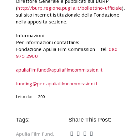
Direttore Generale e pubblicati sul BURP
(
http://burp.regione.puglia.it/bollettino-ufficiale
),
sul sito internet istituzionale della Fondazione
nella apposita sezione.
Informazioni
Per informazioni contattare:
Fondazione Apulia Film Commission – tel.
080
975 2900
apuliafilmfund@apuliafilmcommission.it
funding@pec.apuliafilmcommission.it
Letto da:
200
Tags:
Share This Post:
Apulia Film Fund
,