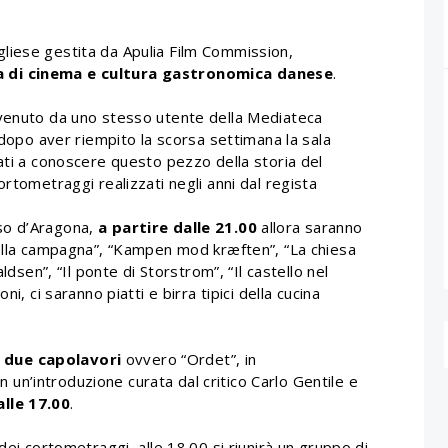
iese gestita da Apulia Film Commission,
a di cinema e cultura gastronomica danese
.
 venuto da uno stesso utente della Mediateca
 dopo aver riempito la scorsa settimana la sala
ati a conoscere questo pezzo della storia del
rtometraggi realizzati negli anni dal regista
so d’Aragona,
a partire dalle 21.00
allora saranno
nella campagna”, “Kampen mod kræften”, “La chiesa
ldsen”, “Il ponte di Storstrom”, “Il castello nel
i, ci saranno piatti e birra tipici della cucina
i
due capolavori
ovvero “Ordet”, in
n un’introduzione curata dal critico Carlo Gentile e
lle 17.00
.
dei cortometraggi, alle 18.00 si riunirà un gruppo di