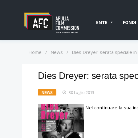
ENTE
FONDI
Home
/
News
/
Dies Dreyer: serata speciale i
Dies Dreyer: serata spec
30 Luglio 2013
NEWS
Nel continuare la sua ind