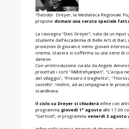
Theodor Dreyer, la Mediateca Regionale Pugl
propone
domani una serata speciale fatt
La rassegna “Dies Dreyer”, nata da un input
studente dell’Accademia di Belle Arti di Bari,
proiezioni di giovani e meno giovani interess
cinema, stasera si sofferma su una serie di co
danese.
Con un’introduzione curata da Angelo Amoro
proiettati i corti “MØdrehjælpen”, “L’acqua 
del villaggio”, “Presero il traghetto”, “Thorsva
castello”. Inoltre, ad accompagnare le proiezion
scandinava.
Il ciclo su Dreyer si chiuderà
infine con altr
programma
giovedì 1° agosto
alle 17.00 co
“Gertrud”, in programma
venerdì 2 agosto a
Infine nella stessa giornata di domani, prima 