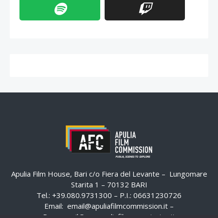
Apulia Film House, Bari c/o Fiera del Levante – Lungomare
Starita 1 – 70132 BARI
Tel.: +39.080.9731300 – P.I.: 06631230726
Email:
email@apuliafilmcommission.it
–
Pec:
email@pec.apuliafilmcommission.it