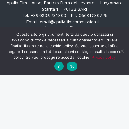
Apulia Film House, Bari c/o Fiera del Levante – Lungomare
Starita 1 – 70132 BARI
Tel.: +39.080.9731300 – P.I.: 06631230726
Email:
email@apuliafilmcommission.it
–
Pec:
email@pec.apuliafilmcommission.it
Questo sito o gli strumenti terzi da questo utilizzati si
avvalgono di cookie necessari al funzionamento ed utili alle
finalità illustrate nella cookie policy. Se vuoi saperne di più o
negare il consenso a tutti o ad alcuni cookie, consulta la cookie
policy. Se vuoi proseguire accetta i cookie.
Privacy policy
Si
No
HOME
WHISTLEBLOWING
AREA RISERVATA
PRIVACY POLICY
RSS
RASSEGNA STAMPA