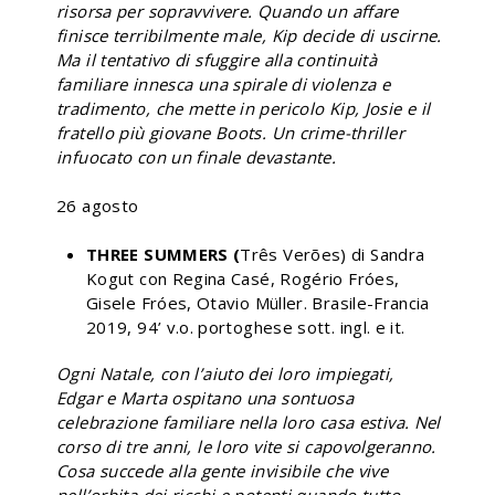
risorsa per sopravvivere. Quando un affare
finisce terribilmente male, Kip decide di uscirne.
Ma il tentativo di sfuggire alla continuità
familiare innesca una spirale di violenza e
tradimento, che mette in pericolo Kip, Josie e il
fratello più giovane Boots. Un crime-thriller
infuocato con un finale devastante.
26 agosto
THREE SUMMERS (
Três Verões) di Sandra
Kogut con Regina Casé, Rogério Fróes,
Gisele Fróes, Otavio Müller. Brasile-Francia
2019, 94’ v.o. portoghese sott. ingl. e it.
Ogni Natale, con l’aiuto dei loro impiegati,
Edgar e Marta ospitano una sontuosa
celebrazione familiare nella loro casa estiva. Nel
corso di tre anni, le loro vite si capovolgeranno.
Cosa succede alla gente invisibile che vive
nell’orbita dei ricchi e potenti quando tutto