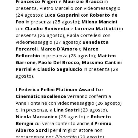
Francesco Frigeri
e
Maurizio Braucci
in
presenza, Pietro Marcello con videomessaggio
(24 agosto);
Luca Gasparini
con
Roberto de
Feo
in presenza (25 agosto);
Milena Mancini
con
Claudio Bonivento
e
Lorenzo Mattotti
in
presenza (26 agosto); Paola Cortellesi con
videomessaggio (27 agosto);
Benedetta
Porcaroli
,
Marco D’Amore
e
Marco
Bellocchio
in presenza (28 agosto);
Matteo
Garrone
,
Paolo Del Brocco
,
Massimo Cantini
Parrini
e
Claudio Segaluscio
in presenza (29
agosto).
I
Federico Fellini Platinum Award for
Cinematic Excellence
verranno conferiti a
Anne Fontaine con videomessaggio (26 agosto)
e, in presenza, a
Lina Sastri
(23 agosto),
Nicola Maccanico
(28 agosto) e
Roberto
Benigni
cui verrà conferito anche il
Premio
Alberto Sordi
per il miglior attore non
protagonista per
Pinocchio
(29 agosto).