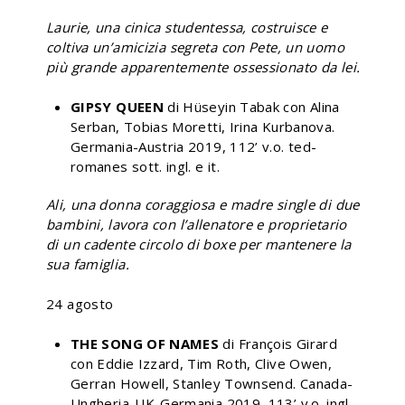
Laurie, una cinica studentessa, costruisce e
coltiva un’amicizia segreta con Pete, un uomo
più grande apparentemente ossessionato da lei.
GIPSY QUEEN
di Hüseyin Tabak con Alina
Serban, Tobias Moretti, Irina Kurbanova.
Germania-Austria 2019, 112’ v.o. ted-
romanes sott. ingl. e it.
Ali, una donna coraggiosa e madre single di due
bambini, lavora con l’allenatore e proprietario
di un cadente circolo di boxe per mantenere la
sua famiglia.
24 agosto
THE SONG OF NAMES
di François Girard
con Eddie Izzard, Tim Roth, Clive Owen,
Gerran Howell, Stanley Townsend. Canada-
Ungheria-UK-Germania 2019, 113’ v.o. ingl.