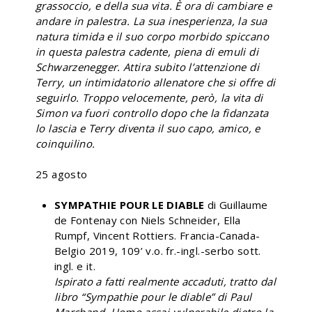
grassoccio, e della sua vita. È ora di cambiare e
andare in palestra. La sua inesperienza, la sua
natura timida e il suo corpo morbido spiccano
in questa palestra cadente, piena di emuli di
Schwarzenegger. Attira subito l’attenzione di
Terry, un intimidatorio allenatore che si offre di
seguirlo. Troppo velocemente, però, la vita di
Simon va fuori controllo dopo che la fidanzata
lo lascia e Terry diventa il suo capo, amico, e
coinquilino.
25 agosto
SYMPATHIE POUR LE DIABLE
di Guillaume
de Fontenay con Niels Schneider, Ella
Rumpf, Vincent Rottiers. Francia-Canada-
Belgio 2019, 109’ v.o. fr.-ingl.-serbo sott.
ingl. e it.
Ispirato a fatti realmente accaduti, tratto dal
libro “Sympathie pour le diable” di Paul
Marchand. Uomo assai vulnerabile dietro la