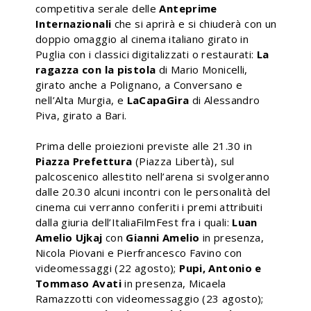
competitiva serale delle
Anteprime
Internazionali
che si aprirà e si chiuderà con un
doppio omaggio al cinema italiano girato in
Puglia con i classici digitalizzati o restaurati:
La
ragazza con la pistola
di Mario Monicelli,
girato anche a Polignano, a Conversano e
nell’Alta Murgia, e
LaCapaGira
di Alessandro
Piva, girato a Bari.
Prima delle proiezioni previste alle 21.30 in
Piazza Prefettura
(Piazza Libertà), sul
palcoscenico allestito nell’arena si svolgeranno
dalle 20.30 alcuni incontri con le personalità del
cinema cui verranno conferiti i premi attribuiti
dalla giuria dell’ItaliaFilmFest fra i quali:
Luan
Amelio Ujkaj
con
Gianni Amelio
in presenza,
Nicola Piovani e Pierfrancesco Favino con
videomessaggi (22 agosto);
Pupi, Antonio e
Tommaso Avati
in presenza, Micaela
Ramazzotti con videomessaggio (23 agosto);