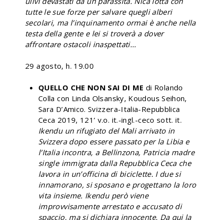
ulivi devastati da un parassita. Nica lotta con
tutte le sue forze per salvare quegli alberi
secolari, ma l’inquinamento ormai è anche nella
testa della gente e lei si troverà a dover
affrontare ostacoli inaspettati...
29 agosto, h. 19.00
QUELLO CHE NON SAI DI ME
di Rolando
Colla con Linda Olsansky, Koudous Seihon,
Sara D’Amico. Svizzera-Italia-Repubblica
Ceca 2019, 121’ v.o. it.-ingl.-ceco sott. it.
Ikendu un rifugiato del Mali arrivato in
Svizzera dopo essere passato per la Libia e
l’Italia incontra, a Bellinzona, Patricia madre
single immigrata dalla Repubblica Ceca che
lavora in un’officina di biciclette. I due si
innamorano, si sposano e progettano la loro
vita insieme. Ikendu però viene
improvvisamente arrestato e accusato di
spaccio, ma si dichiara innocente. Da qui la