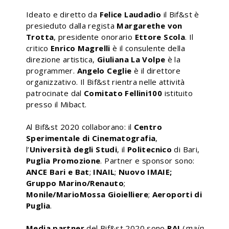
Ideato e diretto da
Felice Laudadio
il Bif&st è
presieduto dalla regista
Margarethe von
Trotta
, presidente onorario
Ettore Scola
. Il
critico
Enrico Magrelli
è il consulente della
direzione artistica,
Giuliana La Volpe
è la
programmer.
Angelo Ceglie
è il direttore
organizzativo. Il Bif&st rientra nelle attività
patrocinate dal
Comitato
Fellini100
istituito
presso il Mibact.
Al Bif&st 2020 collaborano: il
Centro
Sperimentale di Cinematografia
,
l’
Università
degli Studi
, il
Politecnico
di Bari,
Puglia Promozione
. Partner e sponsor sono:
ANCE Bari e Bat
;
INAIL
;
Nuovo IMAIE;
Gruppo Marino/Renauto
;
Monile/MarioMossa Gioielliere
;
Aeroporti di
Puglia
.
Media partner
del Bif&st 2020 sono
RAI
(
main