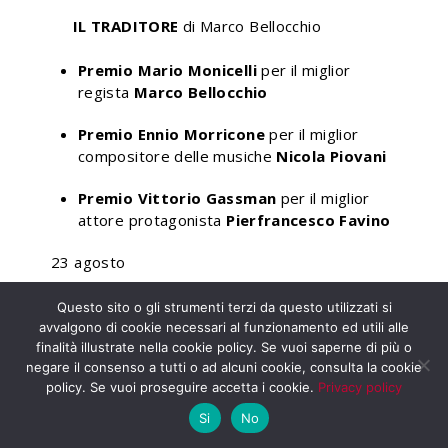
IL TRADITORE
di Marco Bellocchio
Premio Mario Monicelli
per il miglior
regista
Marco Bellocchio
Premio Ennio Morricone
per il miglior
compositore delle musiche
Nicola Piovani
Premio Vittorio Gassman
per il miglior
attore protagonista
Pierfrancesco Favino
23 agosto
IL SIGNOR DIAVOLO
di Pupi Avati
Questo sito o gli strumenti terzi da questo utilizzati si
avvalgono di cookie necessari al funzionamento ed utili alle
finalità illustrate nella cookie policy. Se vuoi saperne di più o
Premio Tonino Guerra
per il miglior
negare il consenso a tutti o ad alcuni cookie, consulta la cookie
soggetto originale
Antonio
,
Pupi
e
policy. Se vuoi proseguire accetta i cookie.
Privacy policy
Tommaso Avati
Si
No
GLI ANNI PIU’ BELLI
di Gabriele Muccino