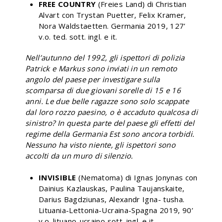
FREE COUNTRY
(Freies Land) di Christian
Alvart con Trystan Puetter, Felix Kramer,
Nora Waldstaetten. Germania 2019, 127’
v.o. ted. sott. ingl. e it.
Nell’autunno del 1992, gli ispettori di polizia
Patrick e Markus sono inviati in un remoto
angolo del paese per investigare sulla
scomparsa di due giovani sorelle di 15 e 16
anni. Le due belle ragazze sono solo scappate
dal loro rozzo paesino, o è accaduto qualcosa di
sinistro? In questa parte del paese gli effetti del
regime della Germania Est sono ancora torbidi.
Nessuno ha visto niente, gli ispettori sono
accolti da un muro di silenzio.
INVISIBLE
(Nematoma) di Ignas Jonynas con
Dainius Kazlauskas, Paulina Taujanskaite,
Darius Bagdziunas, Alexandr Igna- tusha.
Lituania-Lettonia-Ucraina-Spagna 2019, 90’
v.o. lituano-ucraino sott. ingl. e it.