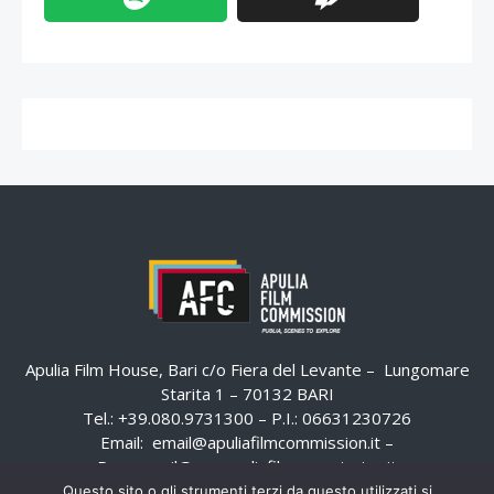
Apulia Film House, Bari c/o Fiera del Levante – Lungomare
Starita 1 – 70132 BARI
Tel.: +39.080.9731300 – P.I.: 06631230726
Email:
email@apuliafilmcommission.it
–
Pec:
email@pec.apuliafilmcommission.it
Questo sito o gli strumenti terzi da questo utilizzati si