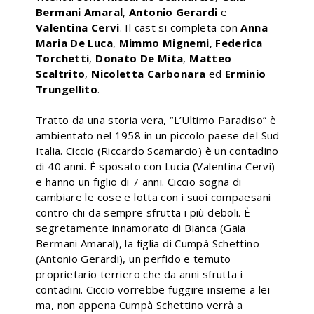
Bermani Amaral
,
Antonio Gerardi
e
Valentina Cervi
. Il cast si completa con
Anna
Maria De Luca
,
Mimmo Mignemi
,
Federica
Torchetti
,
Donato De Mita
,
Matteo
Scaltrito
,
Nicoletta Carbonara
ed
Erminio
Trungellito
.
Tratto da una storia vera, “L’Ultimo Paradiso” è
ambientato nel 1958 in un piccolo paese del Sud
Italia. Ciccio (Riccardo Scamarcio) è un contadino
di 40 anni. È sposato con Lucia (Valentina Cervi)
e hanno un figlio di 7 anni. Ciccio sogna di
cambiare le cose e lotta con i suoi compaesani
contro chi da sempre sfrutta i più deboli. È
segretamente innamorato di Bianca (Gaia
Bermani Amaral), la figlia di Cumpà Schettino
(Antonio Gerardi), un perfido e temuto
proprietario terriero che da anni sfrutta i
contadini. Ciccio vorrebbe fuggire insieme a lei
ma, non appena Cumpà Schettino verrà a