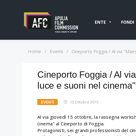
ENTE
FONDI
Home
/
Eventi
/
Cineporto Foggia / Al via "Maest
Cineporto Foggia / Al via
luce e suoni nel cinema"
15 Ottobre 2015
EVENTI
Al via giovedì 15 ottobre, la rassegna worksh
cinema" al Cineporto di Foggia.
Protagonisti, sei grandi professionisti del cin