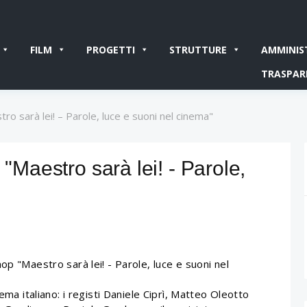
FILM
PROGETTI
STRUTTURE
AMMINIS
TRASPAR
ro sarà lei! – Parole, luce e suoni nel cinema"
 "Maestro sarà lei! - Parole,
op "Maestro sarà lei! - Parole, luce e suoni nel
ema italiano: i registi Daniele Ciprì, Matteo Oleotto