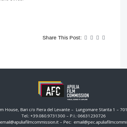
Share This Post:
ilm House, Bari c/o Fiera del Levante – Lungomare Starita 1 – 7
Tel.: +39.080.9731300 – P.I.: 06631230726
email@apuliafilmcommission.it
– Pec:
email@pec.apuliafilmcommis