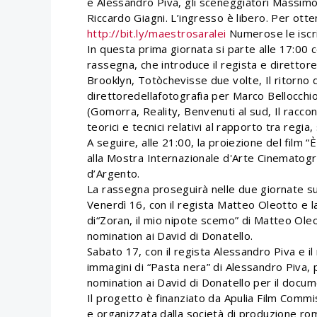
e Alessandro Piva, gli sceneggiatori Massim
Riccardo Giagni. L’ingresso è libero. Per otte
http://bit.ly/maestrosaralei
Numerose le iscri
In questa prima giornata si parte alle 17:00
rassegna, che introduce il regista e direttore 
Brooklyn, Totòchevisse due volte, Il ritorno di
direttoredellafotografia per Marco Bellocchi
(Gomorra, Reality, Benvenuti al sud, Il raccon
teorici e tecnici relativi al rapporto tra regia,
A seguire, alle 21:00, la proiezione del film “È 
alla Mostra Internazionale d'Arte Cinematogra
d’Argento.
La rassegna proseguirà nelle due giornate s
Venerdì 16, con il regista Matteo Oleotto e 
di“Zoran, il mio nipote scemo” di Matteo Oleo
nomination ai David di Donatello.
Sabato 17, con il regista Alessandro Piva e il 
immagini di “Pasta nera” di Alessandro Piva,
nomination ai David di Donatello per il docum
Il progetto è finanziato da Apulia Film Commi
e organizzata dalla società di produzione ro