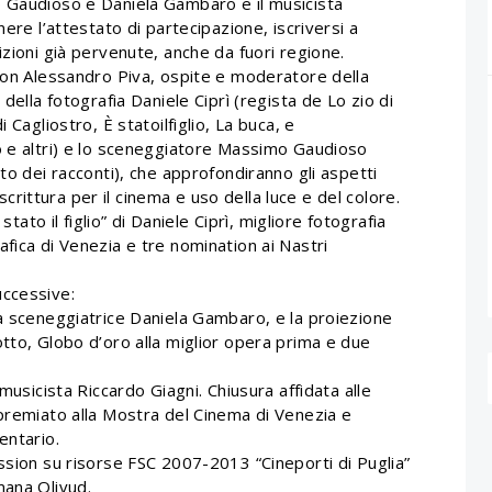
o Gaudioso e Daniela Gambaro e il musicista
nere l’attestato di partecipazione, iscriversi a
zioni già pervenute, anche da fuori regione.
 con Alessandro Piva, ospite e moderatore della
della fotografia Daniele Ciprì (regista de Lo zio di
 Cagliostro, È statoilfiglio, La buca, e
o e altri) e lo sceneggiatore Massimo Gaudioso
to dei racconti), che approfondiranno gli aspetti
 scrittura per il cinema e uso della luce e del colore.
stato il figlio” di Daniele Ciprì, migliore fotografia
fica di Venezia e tre nomination ai Nastri
uccessive:
la sceneggiatrice Daniela Gambaro, e la proiezione
tto, Globo d’oro alla miglior opera prima e due
musicista Riccardo Giagni. Chiusura affidata alle
 premiato alla Mostra del Cinema di Venezia e
entario.
ssion su risorse FSC 2007-2013 “Cineporti di Puglia”
mana Olivud.