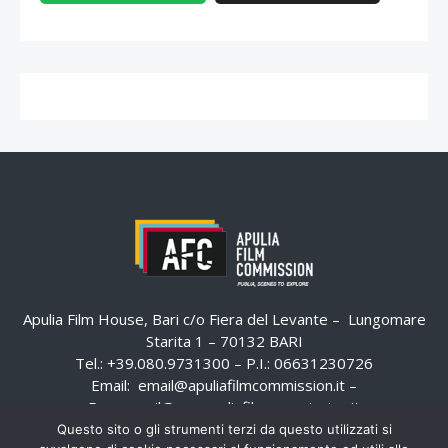
Apulia Film House, Bari c/o Fiera del Levante – Lungomare
Starita 1 – 70132 BARI
Tel.: +39.080.9731300 – P.I.: 06631230726
Email:
email@apuliafilmcommission.it
–
Pec:
email@pec.apuliafilmcommission.it
Questo sito o gli strumenti terzi da questo utilizzati si