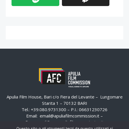
Apulia Film House, Bari c/o Fiera del Levante – Lungomare
Starita 1 – 70132 BARI
Tel.: +39.080.9731300 – P.I.: 06631230726
Email:
email@apuliafilmcommission.it
–
Pec:
email@pec.apuliafilmcommission.it
Questo sito o gli strumenti terzi da questo utilizzati si