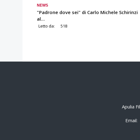
NEWS
"Padrone dove sei" di Carlo Michele Schirinzi
al…
Letto da:
518
Apulia F
Email: