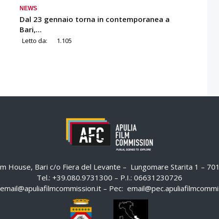
NEWS
Dal 23 gennaio torna in contemporanea a
Bari,…
Letto da:
1.105
ilm House, Bari c/o Fiera del Levante – Lungomare Starita 1 – 7
Tel.: +39.080.9731300 – P.I.: 06631230726
email@apuliafilmcommission.it
– Pec:
email@pec.apuliafilmcommis