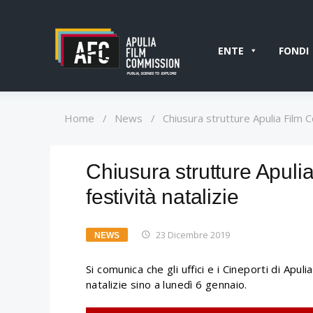
ENTE
FONDI
Home
/
News
/
Chiusura strutture Apulia Film C
Chiusura strutture Apul
festività natalizie
23 Dicembre 2019
NEWS
Si comunica che gli uffici e i Cineporti di Apu
natalizie sino a lunedì 6 gennaio.