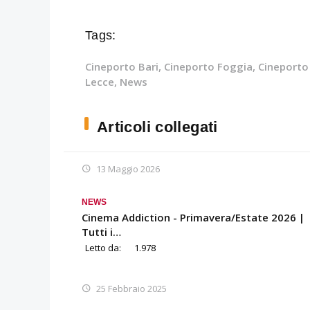
Tags:
Cineporto Bari
,
Cineporto Foggia
,
Cineporto
Lecce
,
News
Articoli collegati
13 Maggio 2026
NEWS
Cinema Addiction - Primavera/Estate 2026 |
Tutti i…
Letto da:
1.978
25 Febbraio 2025