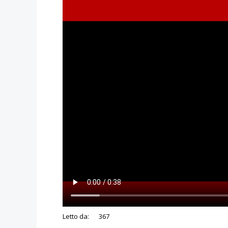
Letto da:
367