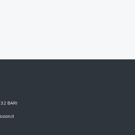
0132 BARI
sion.it