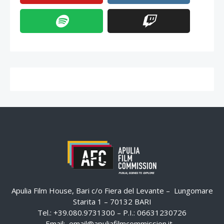
Apulia Film House, Bari c/o Fiera del Levante – Lungomare
Starita 1 – 70132 BARI
Tel.: +39.080.9731300 – P.I.: 06631230726
Email:
email@apuliafilmcommission.it
–