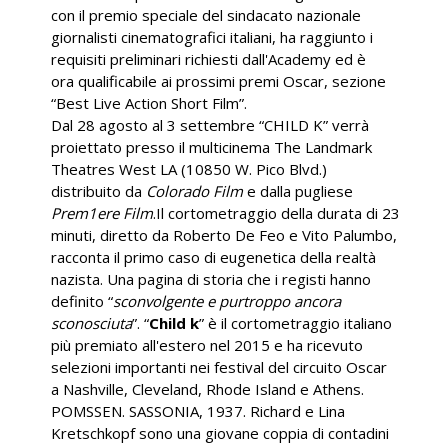
con il premio speciale del sindacato nazionale
giornalisti cinematografici italiani, ha raggiunto i
requisiti preliminari richiesti dall'Academy ed è
ora qualificabile ai prossimi premi Oscar, sezione
“Best Live Action Short Film”.
Dal 28 agosto al 3 settembre “CHILD K” verrà
proiettato presso il multicinema The Landmark
Theatres West LA (10850 W. Pico Blvd.)
distribuito da
Colorado Film
e dalla pugliese
Prem1ere Film
.Il cortometraggio della durata di 23
minuti, diretto da Roberto De Feo e Vito Palumbo,
racconta il primo caso di eugenetica della realtà
nazista. Una pagina di storia che i registi hanno
definito “
sconvolgente e purtroppo ancora
sconosciuta
”. “
Child k
” è il cortometraggio italiano
più premiato all'estero nel 2015 e ha ricevuto
selezioni importanti nei festival del circuito Oscar
a Nashville, Cleveland, Rhode Island e Athens.
POMSSEN. SASSONIA, 1937. Richard e Lina
Kretschkopf sono una giovane coppia di contadini