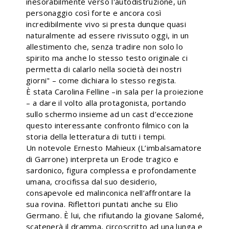
inesorabilmente verso l'autodistruzione, un
personaggio così forte e ancora così
incredibilmente vivo si presta dunque quasi
naturalmente ad essere rivissuto oggi, in un
allestimento che, senza tradire non solo lo
spirito ma anche lo stesso testo originale ci
permetta di calarlo nella società dei nostri
giorni" – come dichiara lo stesso regista.
È stata Carolina Felline –in sala per la proiezione
– a dare il volto alla protagonista, portando
sullo schermo insieme ad un cast d’eccezione
questo interessante confronto filmico con la
storia della letteratura di tutti i tempi.
Un notevole Ernesto Mahieux (L’imbalsamatore
di Garrone) interpreta un Erode tragico e
sardonico, figura complessa e profondamente
umana, crocifissa dal suo desiderio,
consapevole ed malinconica nell’affrontare la
sua rovina. Riflettori puntati anche su Elio
Germano. È lui, che rifiutando la giovane Salomé,
scatenerà il dramma, circoscritto ad una lunga e