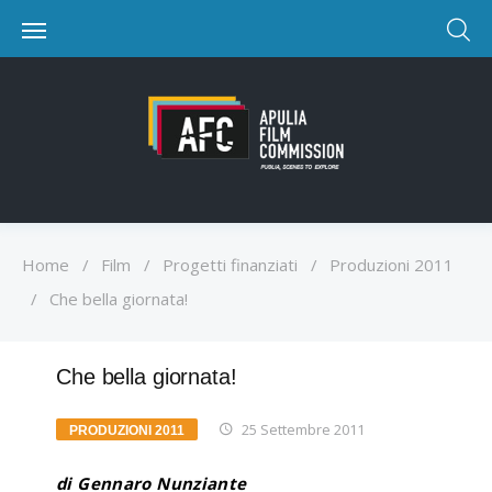
Home
/
Film
/
Progetti finanziati
/
Produzioni 2011
/
Che bella giornata!
Che bella giornata!
25 Settembre 2011
PRODUZIONI 2011
di Gennaro Nunziante