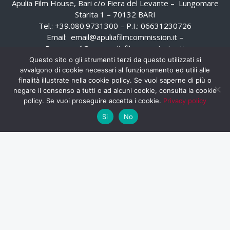
Apulia Film House, Bari c/o Fiera del Levante – Lungomare
Starita 1 – 70132 BARI
Tel.: +39.080.9731300 – P.I.: 06631230726
Email:
email@apuliafilmcommission.it
–
Pec:
email@pec.apuliafilmcommission.it
Questo sito o gli strumenti terzi da questo utilizzati si
avvalgono di cookie necessari al funzionamento ed utili alle
finalità illustrate nella cookie policy. Se vuoi saperne di più o
negare il consenso a tutti o ad alcuni cookie, consulta la cookie
policy. Se vuoi proseguire accetta i cookie.
Privacy policy
Si
No
HOME
WHISTLEBLOWING
AREA RISERVATA
PRIVACY POLICY
RSS
RASSEGNA STAMPA